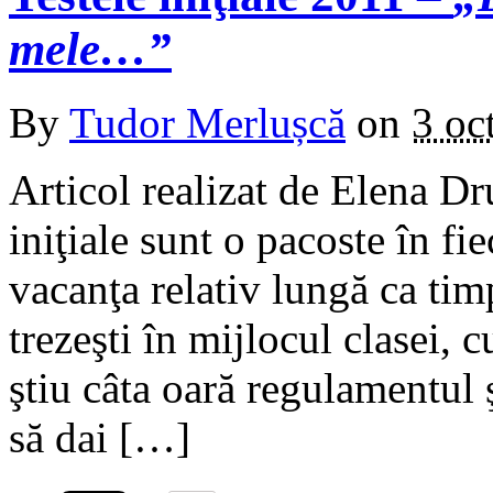
mele…”
By
Tudor Merlușcă
on
3 oc
Articol realizat de Elena Dr
iniţiale sunt o pacoste în fi
vacanţa relativ lungă ca timp
trezeşti în mijlocul clasei, c
ştiu câta oară regulamentul ş
să dai […]