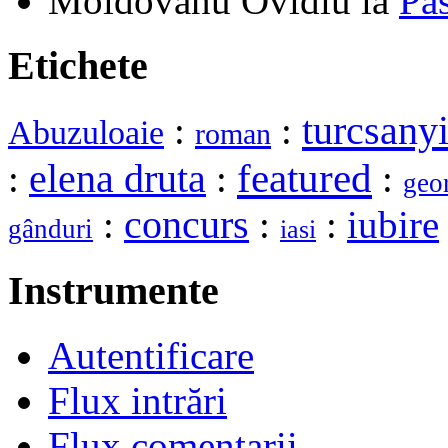
Moldovanu Ovidiu
la
Pa
Etichete
turcsany
:
:
Abuzuloaie
roman
elena druta
featured
:
:
:
geo
:
concurs
:
:
iubire
gânduri
iasi
Instrumente
Autentificare
Flux intrări
Flux comentarii