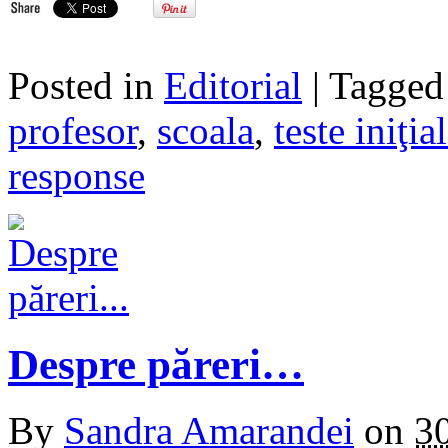
Posted in
Editorial
| Tagge
profesor
,
scoala
,
teste iniţia
response
Despre păreri…
By
Sandra Amarandei
on
3