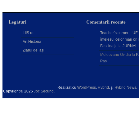
Legături
Comentarii recente
LIIS.ro
Teacher’s corner – UE
înțelesul celor mari ori 
Art Historia
Fascinație
la
JURNALI
Ziarul de Iași
Moldovanu Ovidiu
la
P
Pas
Realizat cu
WordPress
,
Hybrid
, şi
Hybrid News
.
Copyright © 2026
Joc Secund
.