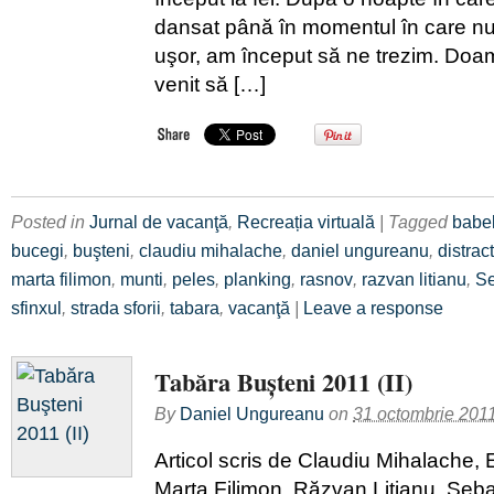
dansat până în momentul în care nu
uşor, am început să ne trezim. Doa
venit să […]
Posted in
Jurnal de vacanţă
,
Recreația virtuală
| Tagged
babe
bucegi
,
buşteni
,
claudiu mihalache
,
daniel ungureanu
,
distrac
marta filimon
,
munti
,
peles
,
planking
,
rasnov
,
razvan litianu
,
Se
sfinxul
,
strada sforii
,
tabara
,
vacanţă
|
Leave a response
Tabăra Buşteni 2011 (II)
By
Daniel Ungureanu
on
31 octombrie 201
Articol scris de Claudiu Mihalache,
Marta Filimon, Răzvan Litianu, Seb