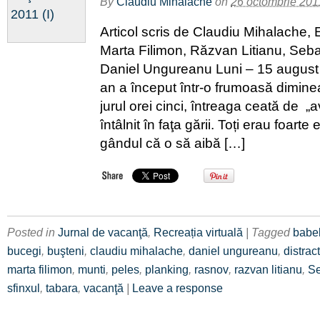
By
Claudiu Mihalache
on
26 octombrie 201
Articol scris de Claudiu Mihalache,
Marta Filimon, Răzvan Litianu, Seb
Daniel Ungureanu Luni – 15 august
an a început într-o frumoasă diminea
jurul orei cinci, întreaga ceată de „a
întâlnit în faţa gării. Toți erau foarte
gândul că o să aibă […]
Posted in
Jurnal de vacanţă
,
Recreația virtuală
| Tagged
babe
bucegi
,
buşteni
,
claudiu mihalache
,
daniel ungureanu
,
distrac
marta filimon
,
munti
,
peles
,
planking
,
rasnov
,
razvan litianu
,
Se
sfinxul
,
tabara
,
vacanţă
|
Leave a response