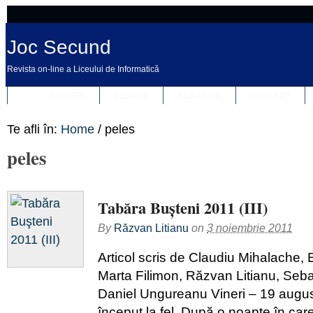
Joc Secund
Revista on-line a Liceului de Informatică
REVISTA
DESPRE
REDACȚIA
CONTACT
Te afli în:
Home
/
peles
peles
Tabăra Buşteni 2011 (III)
By
Răzvan Litianu
on
3 noiembrie 2011
Articol scris de Claudiu Mihalache,
Marta Filimon, Răzvan Litianu, Seb
Daniel Ungureanu Vineri – 19 augus
început la fel. După o noapte în car