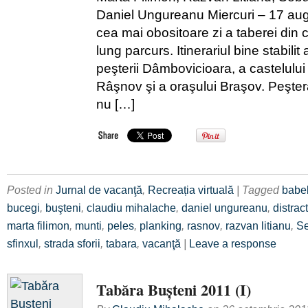
Daniel Ungureanu Miercuri – 17 augu
cea mai obositoare zi a taberei din
lung parcurs. Itinerariul bine stabilit
peşterii Dâmbovicioara, a castelului 
Râşnov şi a oraşului Braşov. Peşte
nu […]
Posted in
Jurnal de vacanţă
,
Recreația virtuală
| Tagged
babe
bucegi
,
buşteni
,
claudiu mihalache
,
daniel ungureanu
,
distrac
marta filimon
,
munti
,
peles
,
planking
,
rasnov
,
razvan litianu
,
Se
sfinxul
,
strada sforii
,
tabara
,
vacanţă
|
Leave a response
Tabăra Buşteni 2011 (I)