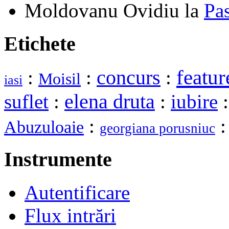
Moldovanu Ovidiu
la
Pa
Etichete
featur
:
:
concurs
:
Moisil
iasi
elena druta
suflet
:
:
iubire
:
Abuzuloaie
georgiana porusniuc
Instrumente
Autentificare
Flux intrări