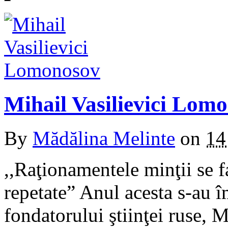
Mihail Vasilievici Lom
By
Mădălina Melinte
on
14
,,Raţionamentele minţii se f
repetate” Anul acesta s-au î
fondatorului ştiinţei ruse,