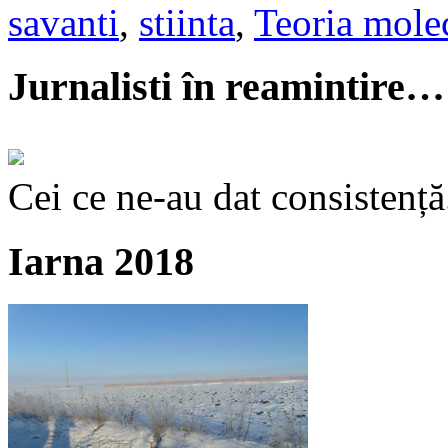
savanti
,
stiinta
,
Teoria molec
Jurnalisti în reamintire…
Cei ce ne-au dat consistență
Iarna 2018