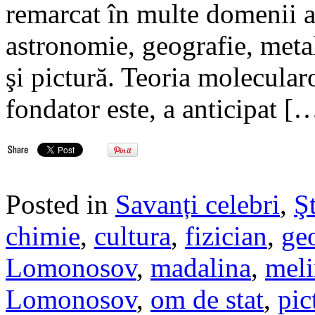
remarcat în multe domenii ale
astronomie, geografie, metalu
şi pictură. Teoria molecularo
fondator este, a anticipat [
Posted in
Savanți celebri
,
Şt
chimie
,
cultura
,
fizician
,
ge
Lomonosov
,
madalina
,
meli
Lomonosov
,
om de stat
,
pic