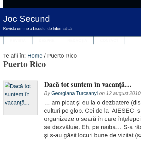
Joc Secund
Revista on-line a Liceului de Informatică
REVISTA
DESPRE
REDACȚIA
CONTACT
Te afli în:
Home
/
Puerto Rico
Puerto Rico
Dacă tot suntem în vacanţă…
By
Georgiana Turcsanyi
on
12 august 2010
… am picat şi eu la o dezbatere (dis
culturi pe glob. Cei de la AIESEC s
organizeze o seară în care înţelepc
se dezvăluie. Eh, pe naiba… S-a râs
şi s-au găsit locuri bune de vizitat (