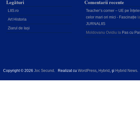
Legături
Comentarii recente
LIIS.ro
Teacher’s corner – UE pe înțele
celor mari ori mici - Fascinație
l
Art Historia
JURNALIIS
Ziarul de Iași
Moldovanu Ovidiu
la
Pas cu Pa
Copyright © 2026
Joc Secund
.
Realizat cu
WordPress
,
Hybrid
, şi
Hybrid News
.