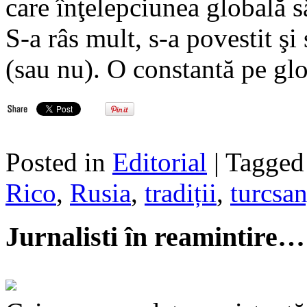
care înţelepciunea globală 
S-a râs mult, s-a povestit şi
(sau nu). O constantă pe gl
Posted in
Editorial
| Tagge
Rico
,
Rusia
,
tradiții
,
turcsan
Jurnalisti în reamintire…