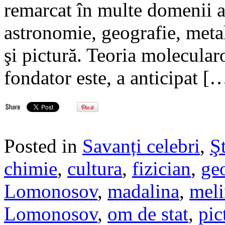
remarcat în multe domenii ale
astronomie, geografie, metalu
şi pictură. Teoria molecularo
fondator este, a anticipat [
Posted in
Savanți celebri
,
Şt
chimie
,
cultura
,
fizician
,
ge
Lomonosov
,
madalina
,
meli
Lomonosov
,
om de stat
,
pic