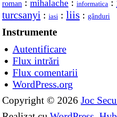
:
:
:
mihalache
roman
informatica
liis
turcsanyi
:
:
:
gânduri
iasi
Instrumente
Autentificare
Flux intrări
Flux comentarii
WordPress.org
Copyright © 2026
Joc Sec
Realizat cu
WordPress
,
Hyb