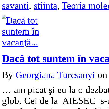
savanti
,
stiinta
,
Teoria molec
Dacă tot suntem în va
By
Georgiana Turcsanyi
o
… am picat şi eu la o dezbat
glob. Cei de la AIESEC s-au