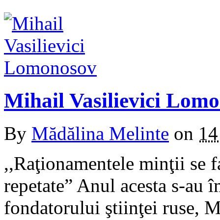
Mihail Vasilievici Lom
By
Mădălina Melinte
on
14
,,Raţionamentele minţii se f
repetate” Anul acesta s-au î
fondatorului ştiinţei ruse,