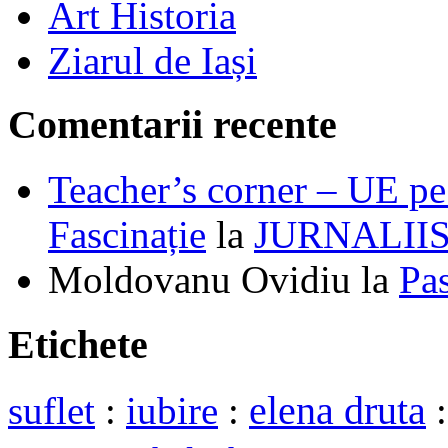
Art Historia
Ziarul de Iași
Comentarii recente
Teacher’s corner – UE pe 
Fascinație
la
JURNALII
Moldovanu Ovidiu
la
Pa
Etichete
elena druta
suflet
:
iubire
: