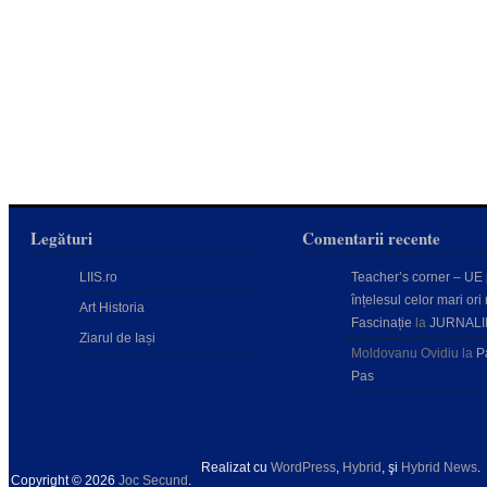
Legături
Comentarii recente
LIIS.ro
Teacher’s corner – UE
înțelesul celor mari ori 
Art Historia
Fascinație
la
JURNALI
Ziarul de Iași
Moldovanu Ovidiu
la
P
Pas
Realizat cu
WordPress
,
Hybrid
, şi
Hybrid News
.
Copyright © 2026
Joc Secund
.