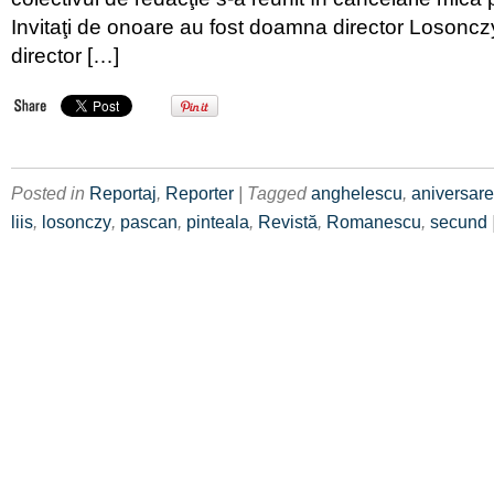
Invitaţi de onoare au fost doamna director Loson
director […]
Posted in
Reportaj
,
Reporter
| Tagged
anghelescu
,
aniversare
liis
,
losonczy
,
pascan
,
pinteala
,
Revistă
,
Romanescu
,
secund