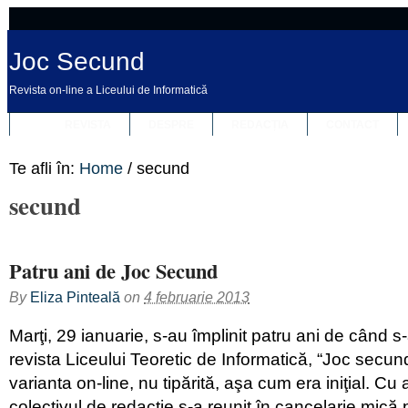
Joc Secund
Revista on-line a Liceului de Informatică
REVISTA
DESPRE
REDACȚIA
CONTACT
Te afli în:
Home
/
secund
secund
Patru ani de Joc Secund
By
Eliza Pinteală
on
4 februarie 2013
Marţi, 29 ianuarie, s-au împlinit patru ani de când s
revista Liceului Teoretic de Informatică, “Joc secu
varianta on-line, nu tipărită, aşa cum era iniţial. Cu
colectivul de redacţie s-a reunit în cancelarie mică 