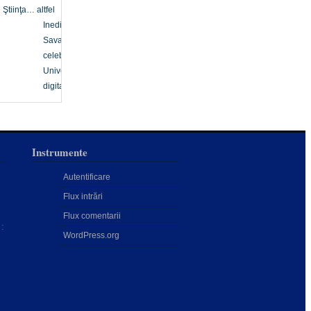
Ştiinţa… altfel
Inedit
Savanți
celebri
Univers
digital
Instrumente
Autentificare
Flux intrări
Flux comentarii
:
WordPress.org