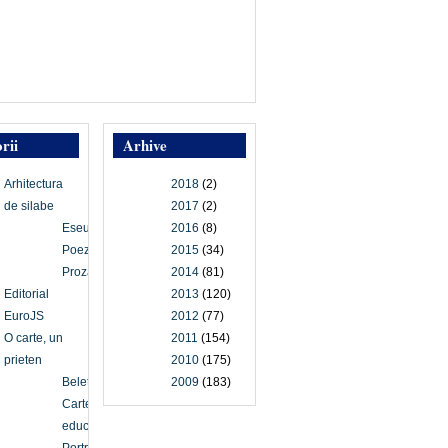
rii
Arhive
Arhitectura
2018
(2)
de silabe
2017
(2)
Eseu
2016
(8)
Poezie
2015
(34)
Proză
2014
(81)
Editorial
2013
(120)
EuroJS
2012
(77)
O carte, un
2011
(154)
prieten
2010
(175)
Beletristică
2009
(183)
Carte
educațională