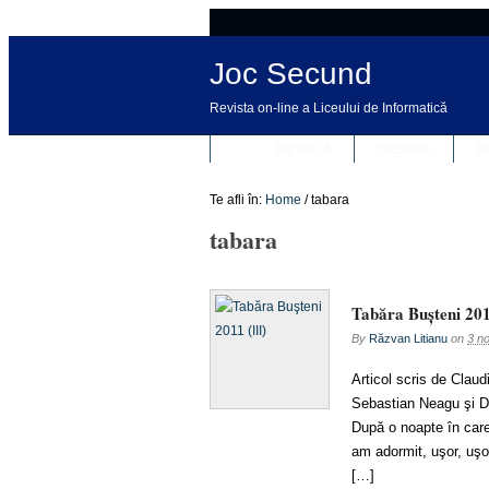
Joc Secund
Revista on-line a Liceului de Informatică
REVISTA
DESPRE
R
Te afli în:
Home
/
tabara
tabara
Tabăra Buşteni 201
By
Răzvan Litianu
on
3 n
Articol scris de Clau
Sebastian Neagu şi Da
După o noapte în car
am adormit, uşor, uşo
[…]