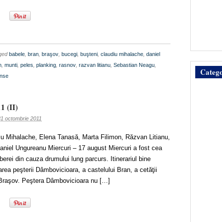
gged
babele
,
bran
,
braşov
,
bucegi
,
buşteni
,
claudiu mihalache
,
daniel
n
,
munti
,
peles
,
planking
,
rasnov
,
razvan litianu
,
Sebastian Neagu
,
Catego
onse
1 (II)
31 octombrie 2011
diu Mihalache, Elena Tanasă, Marta Filimon, Răzvan Litianu,
niel Ungureanu Miercuri – 17 august Miercuri a fost cea
berei din cauza drumului lung parcurs. Itinerariul bine
tarea peşterii Dâmbovicioara, a castelului Bran, a cetăţii
 Braşov. Peştera Dâmbovicioara nu […]