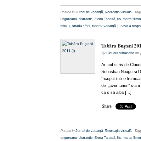
Posted in
Jurnal de vacanţă
,
Recreația virtuală
| Ta
ungureanu
,
distractie
,
Elena Tanasă
,
liis
,
marta filimo
sfinxul
,
strada sforii
,
tabara
,
vacanţă
|
Leave a resp
Tabăra Buşteni 201
By
Claudiu Mihalache
on
Articol scris de Clau
Sebastian Neagu şi D
început într-o frumoas
de „aventurieri” s-a în
că o să aibă […]
Posted in
Jurnal de vacanţă
,
Recreația virtuală
| Ta
ungureanu
,
distractie
,
Elena Tanasă
,
liis
,
marta filimo