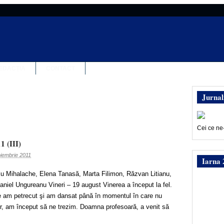
EDACȚIA
CONTACT
Jurnal
Cei ce ne
1 (III)
oiembrie 2011
Iarna 
diu Mihalache, Elena Tanasă, Marta Filimon, Răzvan Litianu,
niel Ungureanu Vineri – 19 august Vinerea a început la fel.
e am petrecut şi am dansat până în momentul în care nu
r, am început să ne trezim. Doamna profesoară, a venit să