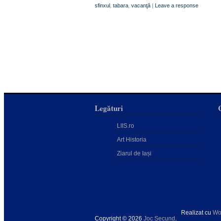
sfinxul
,
tabara
,
vacanţă
|
Leave a response
Legături
LIIS.ro
Art Historia
Ziarul de Iași
Realizat cu
Wo
Copyright © 2026
Joc Secund
.