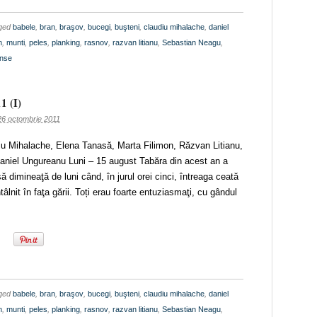
gged
babele
,
bran
,
braşov
,
bucegi
,
buşteni
,
claudiu mihalache
,
daniel
n
,
munti
,
peles
,
planking
,
rasnov
,
razvan litianu
,
Sebastian Neagu
,
onse
1 (I)
26 octombrie 2011
diu Mihalache, Elena Tanasă, Marta Filimon, Răzvan Litianu,
aniel Ungureanu Luni – 15 august Tabăra din acest an a
ă dimineaţă de luni când, în jurul orei cinci, întreaga ceată
tâlnit în faţa gării. Toți erau foarte entuziasmaţi, cu gândul
gged
babele
,
bran
,
braşov
,
bucegi
,
buşteni
,
claudiu mihalache
,
daniel
n
,
munti
,
peles
,
planking
,
rasnov
,
razvan litianu
,
Sebastian Neagu
,