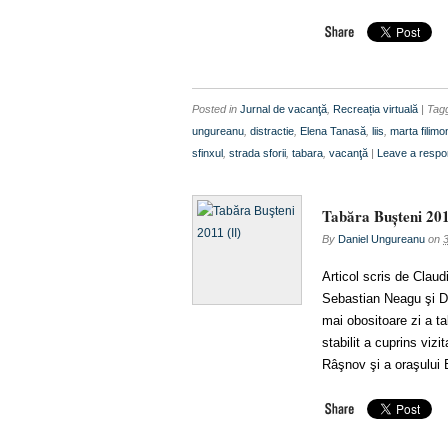
Posted in
Jurnal de vacanţă
,
Recreația virtuală
| Ta
ungureanu
,
distractie
,
Elena Tanasă
,
liis
,
marta filimo
sfinxul
,
strada sforii
,
tabara
,
vacanţă
|
Leave a resp
Tabăra Buşteni 201
By
Daniel Ungureanu
on
Articol scris de Clau
Sebastian Neagu şi Da
mai obositoare zi a ta
stabilit a cuprins vizi
Râşnov şi a oraşului