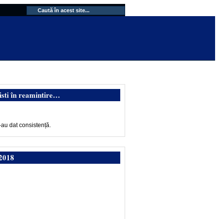
isti în reamintire…
-au dat consistență.
2018