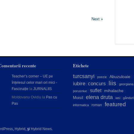
Next »
Comentarii recente
Etichete
turcsanyi
Teacher’s corner – UE pe
Abuzuloaie
:
:
:
poezie
liis
înțelesul celor mari ori mici -
concurs
iubire
:
:
:
georgiana
Fascinație
la
JURNALIIS
suflet
mihalache
:
:
:
porusniuc
elena druta
Moldovanu Ovidiu
la
Pas cu
Moisil
:
:
:
iasi
gânduri
featured
Pas
:
roman
:
informatica
rdPress
,
Hybrid
, şi
Hybrid News
.