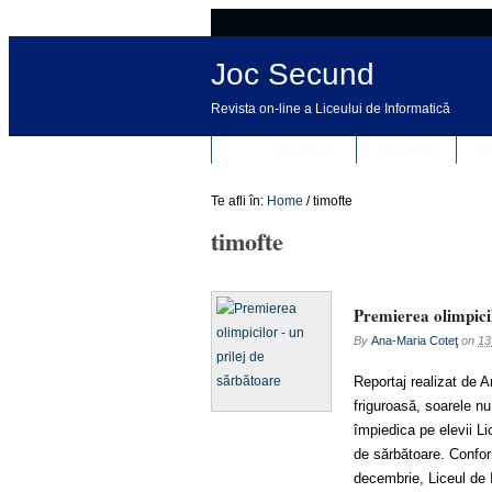
Joc Secund
Revista on-line a Liceului de Informatică
REVISTA
DESPRE
R
Te afli în:
Home
/
timofte
timofte
Premierea olimpicil
By
Ana-Maria Coteţ
on
13
Reportaj realizat de
friguroasă, soarele nu
împiedica pe elevii Li
de sărbătoare. Confor
decembrie, Liceul de 