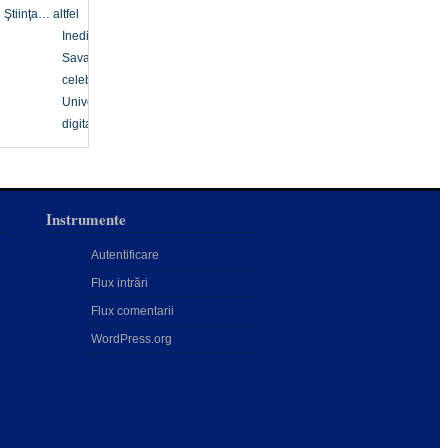
Ştiinţa… altfel
Inedit
Savanți
celebri
Univers
digital
Instrumente
Autentificare
Flux intrări
Flux comentarii
WordPress.org