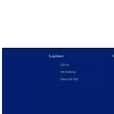
Legături
LIIS.ro
Art Historia
Ziarul de Iași