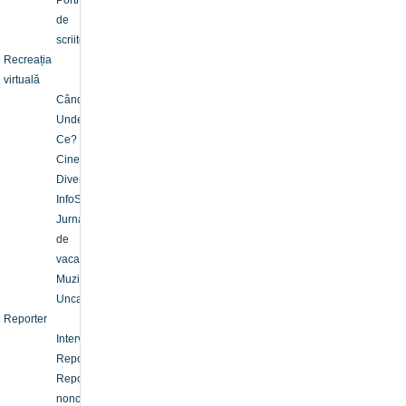
Portret
de
scriitor
Recreația
virtuală
Când?
Unde?
Ce?
Cinefil
Diverse
InfoSport
Jurnal
de
vacanţă
Muzică
Uncategorized
Reporter
Interviu
Reportaj
Reportaje
nonconformiste