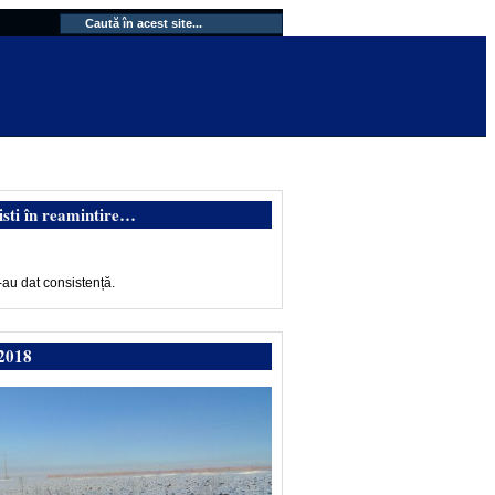
isti în reamintire…
-au dat consistență.
2018