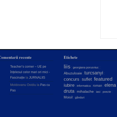
Comentarii recente
Etichete
liis
Teacher’s corner – UE pe
:
:
georgiana porusniuc
înțelesul celor mari ori mici -
turcsanyi
Abuzuloaie
:
:
Fascinație
la
JURNALIIS
featured
concurs
suflet
:
:
:
elena
iubire
Moldovanu Ovidiu
la
Pas cu
:
:
roman
:
informatica
Pas
druta
mihalache
:
:
:
:
iasi
poezie
Moisil
:
gânduri