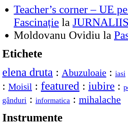
Teacher’s corner – UE pe 
Fascinație
la
JURNALII
Moldovanu Ovidiu
la
Pa
Etichete
elena druta
:
:
Abuzuloaie
iasi
featured
:
:
:
iubire
:
Moisil
p
:
:
mihalache
gânduri
informatica
Instrumente