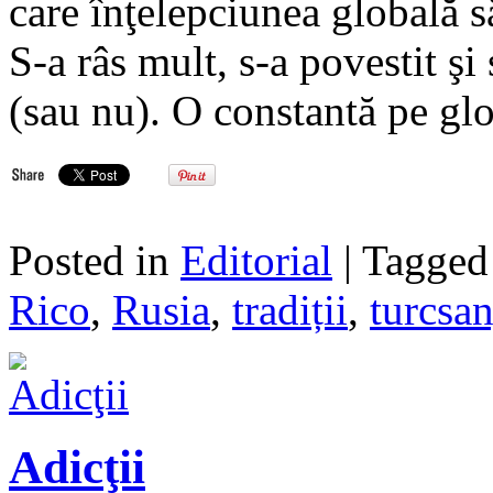
care înţelepciunea globală 
S-a râs mult, s-a povestit şi
(sau nu). O constantă pe gl
Posted in
Editorial
| Tagge
Rico
,
Rusia
,
tradiții
,
turcsan
Adicţii