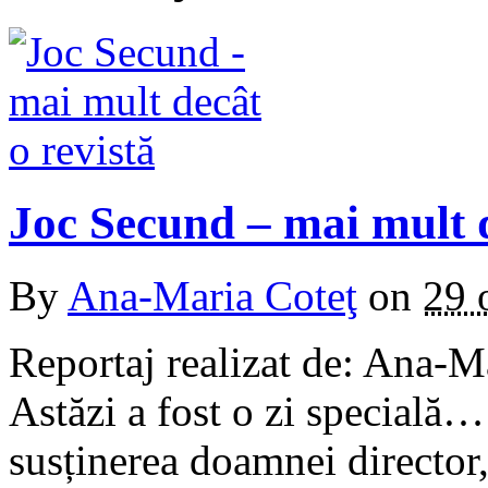
Joc Secund – mai mult d
By
Ana-Maria Coteţ
on
29 
Reportaj realizat de: Ana-M
Astăzi a fost o zi specială
susținerea doamnei directo