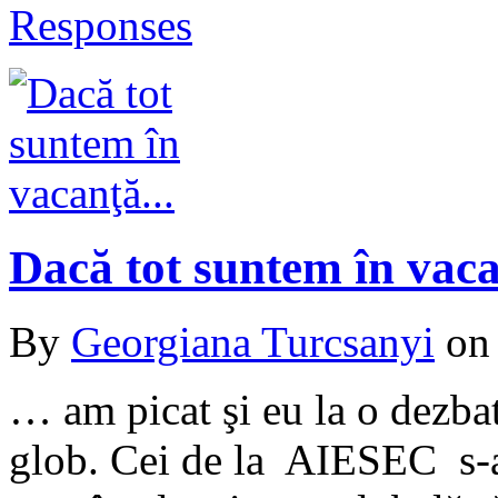
Responses
Dacă tot suntem în va
By
Georgiana Turcsanyi
o
… am picat şi eu la o dezbat
glob. Cei de la AIESEC s-au