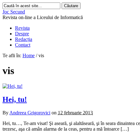
Joc Secund
Revista on-line a Liceului de Informatică
Revista
Despre
Redacția
Contact
Te afli în:
Home
/
vis
vis
Hei, tu!
By
Andreea Grigorovici
on
12 februarie 2013
Hei, tu…, Te-am visat! Şi aseară, şi alaltăseară, şi în seara dinaintea cel
trezesc, aşa că amân alarma de la ceas, pentru a mă întoarce […]