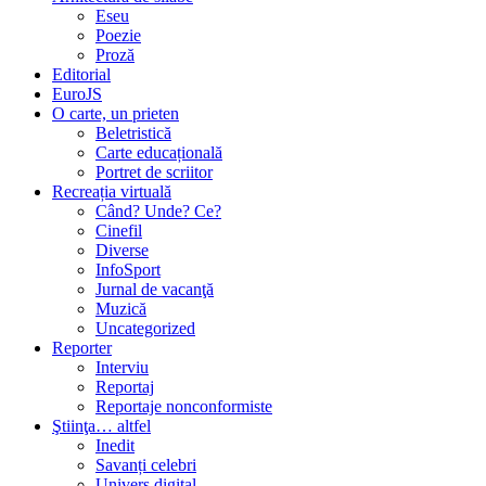
Eseu
Poezie
Proză
Editorial
EuroJS
O carte, un prieten
Beletristică
Carte educațională
Portret de scriitor
Recreația virtuală
Când? Unde? Ce?
Cinefil
Diverse
InfoSport
Jurnal de vacanţă
Muzică
Uncategorized
Reporter
Interviu
Reportaj
Reportaje nonconformiste
Ştiinţa… altfel
Inedit
Savanți celebri
Univers digital