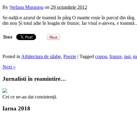
By
Ștefana Murarașu
on
29 octombrie 2012
Se-nalță-n azurul de toamnă în pârg O mantie roșie în parcul din târg.
din nou Și totul adie în leagăn de frunze, Iar visul e-aievea, e toamn
Posted in
Arhitectura de silabe
,
Poezie
| Tagged
copou
,
frunze
,
iasi
,
m
Next »
Jurnalisti în reamintire…
Cei ce ne-au dat consistență.
Iarna 2018