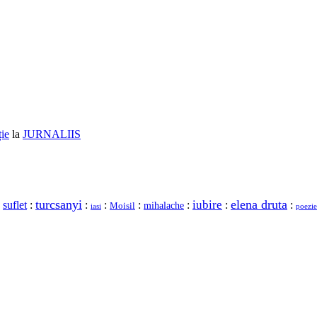
ție
la
JURNALIIS
turcsanyi
elena druta
iubire
:
suflet
:
:
:
:
:
:
:
mihalache
Moisil
iasi
poezie