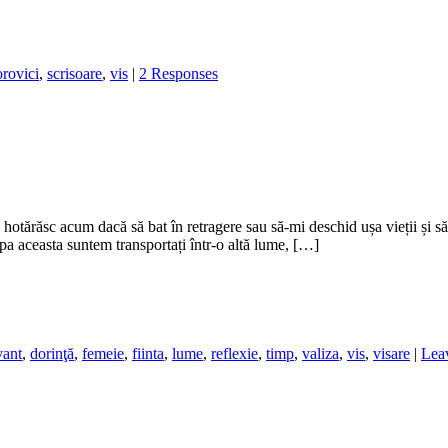
orovici
,
scrisoare
,
vis
|
2 Responses
otărăsc acum dacă să bat în retragere sau să-mi deschid ușa vieții și să-
ipa aceasta suntem transportați într-o altă lume, […]
vant
,
dorinţă
,
femeie
,
fiinta
,
lume
,
reflexie
,
timp
,
valiza
,
vis
,
visare
|
Lea