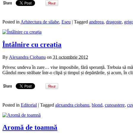
Posted in
Arhitectura de silabe
,
Eseu
| Tagged
andreea
,
dragoste
,
grig
Întâlnire cu creația
By
Alexandra Ciobanu
on
31 octombrie 2012
Privesc undeva în zare… vise imposibile, fără speranță. Trebuia să mă h
Gândul meu străbate într-o clipă și timpul și depărtările, și acum, în cl
Posted in
Editorial
| Tagged
alexandra ciobanu
,
blond
,
cunoastere
,
cu
Aromă de toamnă