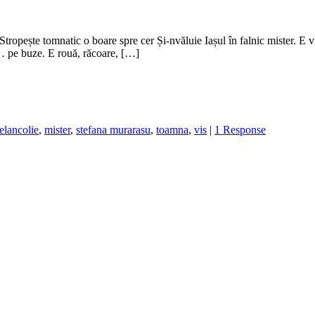
 Stropește tomnatic o boare spre cer Și-nvăluie Iașul în falnic mister.
ă… pe buze. E rouă, răcoare, […]
elancolie
,
mister
,
stefana murarasu
,
toamna
,
vis
|
1 Response