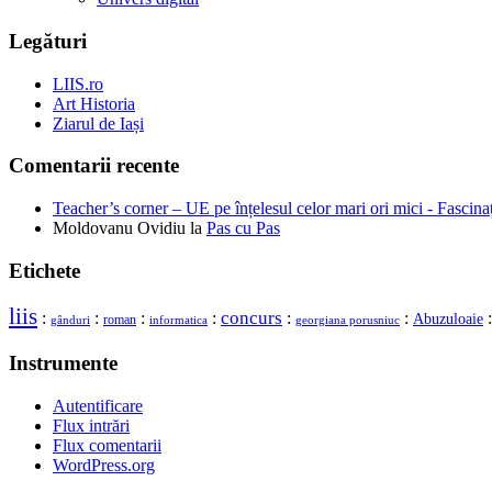
Legături
LIIS.ro
Art Historia
Ziarul de Iași
Comentarii recente
Teacher’s corner – UE pe înțelesul celor mari ori mici - Fascina
Moldovanu Ovidiu
la
Pas cu Pas
Etichete
liis
concurs
:
:
:
:
:
:
Abuzuloaie
roman
gânduri
georgiana porusniuc
informatica
Instrumente
Autentificare
Flux intrări
Flux comentarii
WordPress.org