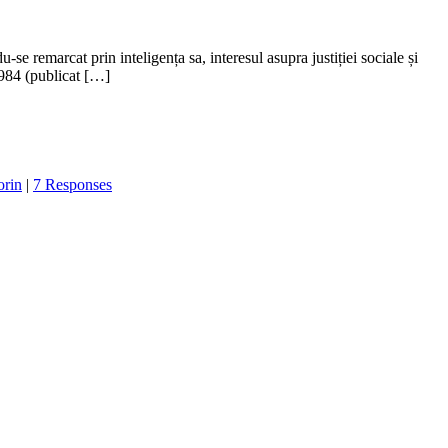
e remarcat prin inteligența sa, interesul asupra justiției sociale și
1984 (publicat […]
orin
|
7 Responses