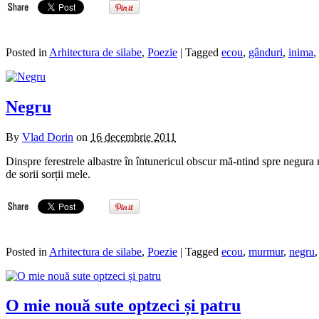
Posted in
Arhitectura de silabe
,
Poezie
| Tagged
ecou
,
gânduri
,
inima
,
Negru
By
Vlad Dorin
on
16 decembrie 2011
Dinspre ferestrele albastre în întunericul obscur mă-ntind spre negur
de sorii sorții mele.
Posted in
Arhitectura de silabe
,
Poezie
| Tagged
ecou
,
murmur
,
negru
O mie nouă sute optzeci și patru