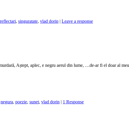
reflectari
,
singuratate
,
vlad dorin
|
Leave a response
a murdară, Aștept, aplec, e negru aerul din lume, …de-ar fi el doar al
,
negura
,
poezie
,
sunet
,
vlad dorin
|
1 Response