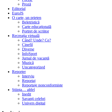
Proză
Editorial
EuroJS
O carte, un prieten
Beletristică
Carte educațională
Portret de scriitor
Recreația virtuală
Când? Unde? Ce?
Cinefil
Diverse
InfoSport
Jurnal de vacanţă
Muzică
Uncategorized
Reporter
Interviu
Reportaj
Reportaje nonconformiste
Ştiinţa… altfel
Inedit
Savanți celebri
Univers digital