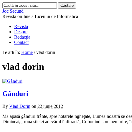
Joc Secund
Revista on-line a Liceului de Informatică
Revista
Despre
Redacția
Contact
Te afli în:
Home
/
vlad dorin
vlad dorin
Gânduri
By
Vlad Dorin
on
22 iunie 2012
Mă apasă gânduri frânte, spre hotarele-nghețate, Lumea noastră se dest
Dimineaţa, roua sticlei adevărul îl difractă, Coborând spre nemurire, 