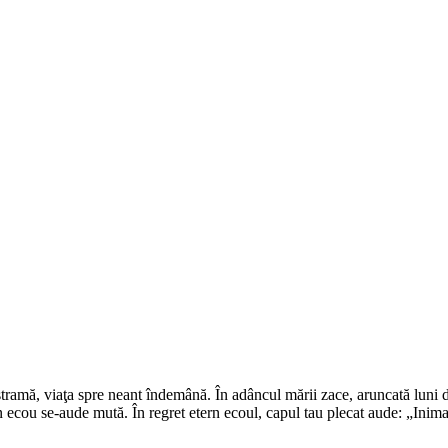
ramă, viaţa spre neant îndemână. În adâncul mării zace, aruncată luni d
în ecou se-aude mută. În regret etern ecoul, capul tau plecat aude: „Inim