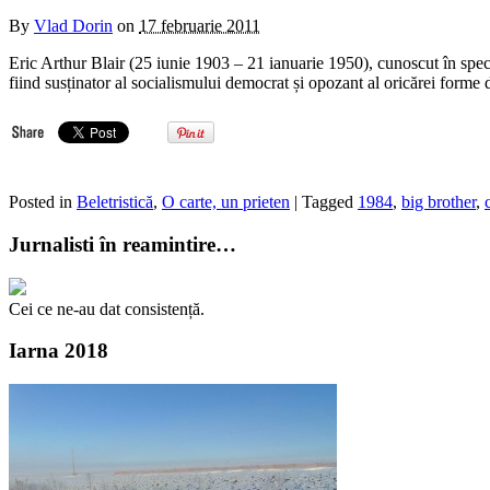
By
Vlad Dorin
on
17 februarie 2011
Eric Arthur Blair (25 iunie 1903 – 21 ianuarie 1950), cunoscut în specia
fiind susținator al socialismului democrat și opozant al oricărei forme
Posted in
Beletristică
,
O carte, un prieten
| Tagged
1984
,
big brother
,
Jurnalisti în reamintire…
Cei ce ne-au dat consistență.
Iarna 2018