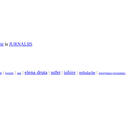
ție
la
JURNALIIS
elena druta
iubire
:
:
:
:
suflet
:
:
:
mihalache
n
georgiana porusniuc
poezie
iasi