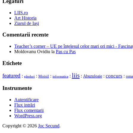
Legături
LIIS.ro
Art Historia
Ziarul de Iași
Comentarii recente
Teacher’s corner – UE pe înțelesul celor mari ori mici - Fascina
Moldovanu Ovidiu
la
Pas cu Pas
Etichete
liis
featured
concurs
:
:
:
:
:
:
:
Moisil
Abuzuloaie
roma
gânduri
informatica
Instrumente
Autentificare
Flux intrări
Flux comentarii
WordPress.org
Copyright © 2026
Joc Secund
.