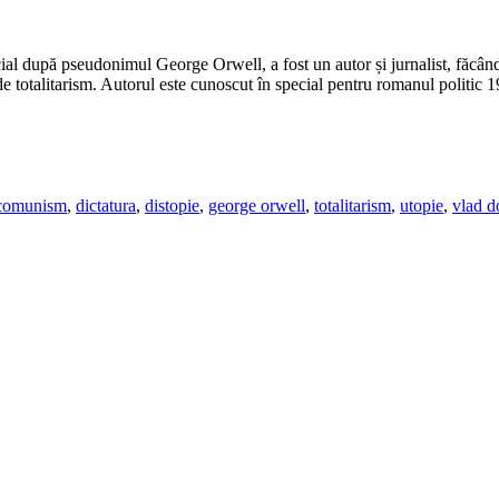
l după pseudonimul George Orwell, a fost un autor și jurnalist, făcându-s
 de totalitarism. Autorul este cunoscut în special pentru romanul politic 
comunism
,
dictatura
,
distopie
,
george orwell
,
totalitarism
,
utopie
,
vlad d