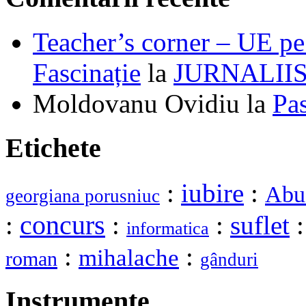
Teacher’s corner – UE pe 
Fascinație
la
JURNALII
Moldovanu Ovidiu
la
Pa
Etichete
:
iubire
:
Abu
georgiana porusniuc
:
concurs
:
:
suflet
informatica
:
:
mihalache
roman
gânduri
Instrumente