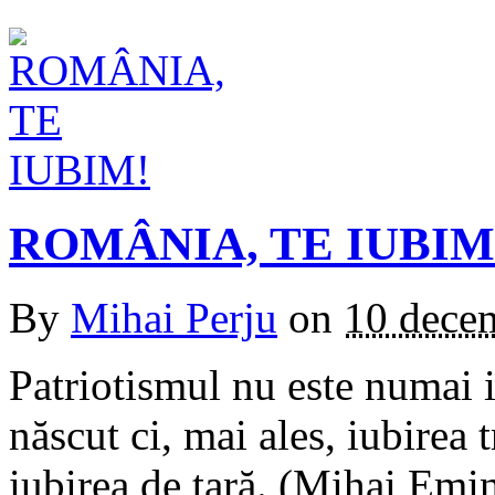
ROMÂNIA, TE IUBIM
By
Mihai Perju
on
10 dece
Patriotismul nu este numai i
născut ci, mai ales, iubirea 
iubirea de ţară. (Mihai Emi