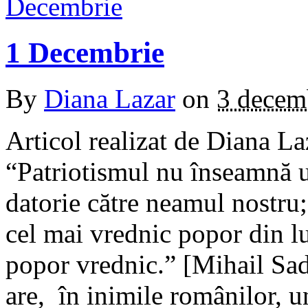
1 Decembrie
By
Diana Lazar
on
3 decem
Articol realizat de Diana L
“Patriotismul nu înseamnă u
datorie către neamul nostru
cel mai vrednic popor din 
popor vrednic.” [Mihail S
are, în inimile românilor, u