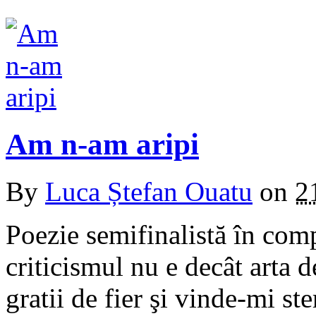
Am n-am aripi
By
Luca Ștefan Ouatu
on
2
Poezie semifinalistă în comp
criticismul nu e decât arta d
gratii de fier şi vinde-mi st