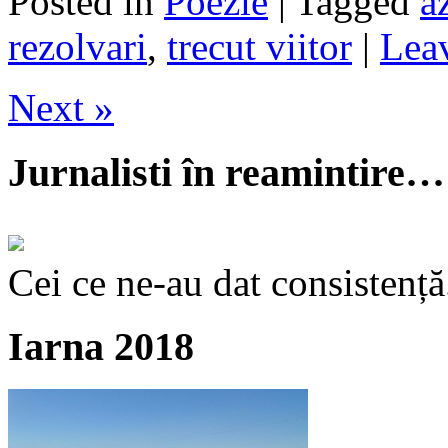
Posted in
Poezie
| Tagged
a
rezolvari
,
trecut viitor
|
Leav
Next »
Jurnalisti în reamintire…
Cei ce ne-au dat consistență
Iarna 2018