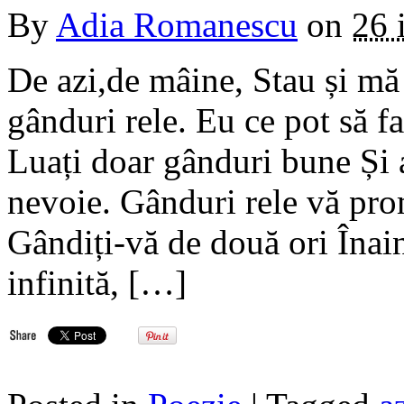
By
Adia Romanescu
on
26 
De azi,de mâine, Stau și mă
gânduri rele. Eu ce pot să fa
Luați doar gânduri bune Și a
nevoie. Gânduri rele vă pro
Gândiți-vă de două ori Înain
infinită, […]