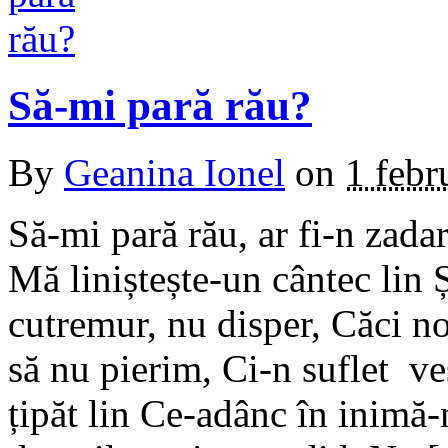
Să-mi pară rău?
By
Geanina Ionel
on
1 febr
Să-mi pară rău, ar fi-n zada
Mă liniștește-un cântec lin
cutremur, nu disper, Căci noi
să nu pierim, Ci-n suflet ve
țipăt lin Ce-adânc în inimă-m