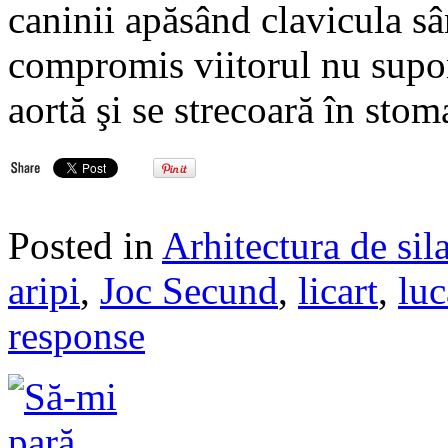
caninii apăsând clavicula sâ
compromis viitorul nu suport
aortă şi se strecoară în sto
Posted in
Arhitectura de sil
aripi
,
Joc Secund
,
licart
,
luc
response