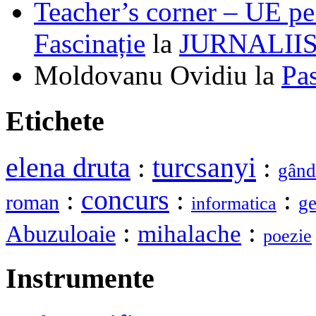
Teacher’s corner – UE pe 
Fascinație
la
JURNALII
Moldovanu Ovidiu
la
Pa
Etichete
elena druta
turcsanyi
:
:
gând
:
concurs
:
:
roman
ge
informatica
:
:
mihalache
Abuzuloaie
poezie
Instrumente