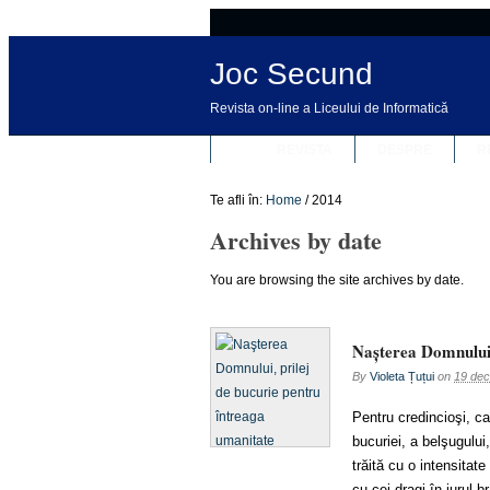
Joc Secund
Revista on-line a Liceului de Informatică
REVISTA
DESPRE
R
Te afli în:
Home
/
2014
Archives by date
You are browsing the site archives by date.
Naşterea Domnului,
By
Violeta Țuțui
on
19 dec
Pentru credincioşi, ca
bucuriei, a belşugului,
trăită cu o intensita
cu cei dragi în jurul b