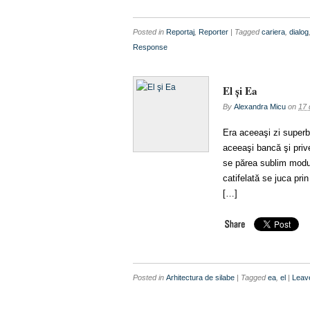
Posted in
Reportaj
,
Reporter
| Tagged
cariera
,
dialog
Response
El şi Ea
By
Alexandra Micu
on
17 
Era aceeaşi zi superb
aceeaşi bancă şi prive
se părea sublim modul 
catifelată se juca prin
[…]
Posted in
Arhitectura de silabe
| Tagged
ea
,
el
|
Leav