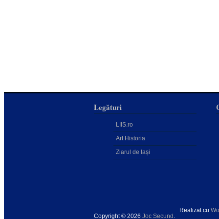
Legături
LIIS.ro
Art Historia
Ziarul de Iași
Realizat cu
Wo
Copyright © 2026
Joc Secund
.