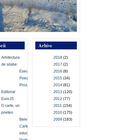
rii
Arhive
Arhitectura
2018
(2)
de silabe
2017
(2)
Eseu
2016
(8)
Poezie
2015
(34)
Proză
2014
(81)
Editorial
2013
(120)
EuroJS
2012
(77)
O carte, un
2011
(154)
prieten
2010
(175)
Beletristică
2009
(183)
Carte
educațională