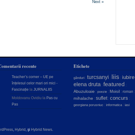
Next »
Comentarii recente
Etichete
liis
turcsanyi
iubire
Teacher’s corner – UE pe
:
:
:
gânduri
înțelesul celor mari ori mici -
featured
elena druta
:
:
Fascinație
la
JURNALIIS
Abuzuloaie
Moisil
:
:
:
roman
:
poezie
concurs
suflet
Moldovanu Ovidiu
la
Pas cu
mihalache
:
:
:
Pas
:
:
georgiana porusniuc
informatica
iasi
rdPress
,
Hybrid
, şi
Hybrid News
.