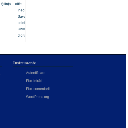
Ştiinţa… altfel
Inedit
Savanți
celebri
Univers
digital
Instrumente
Autentificare
:
Flux intrări
Flux comentarii
WordPress.org