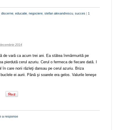
,
discerne
,
educatie
,
negociere
,
stefan alexandrescu
,
succes
|
1
decembrie 2014
ă de vară ca acum trei ani. Ea stătea înmărmurită pe
a pierdută cerul azuriu. Cerul o fermeca de fiecare dată. I
în care norii răzleţi dansau pe cerul azuriu. Briza
 buclele ei aurii. Până şi soarele era gelos. Valurile leneşe
e a response