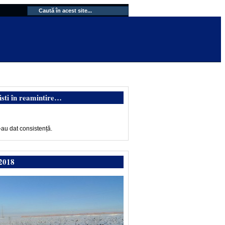
isti în reamintire…
-au dat consistență.
2018