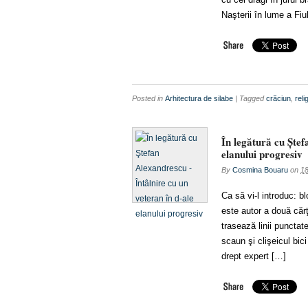
Naşterii în lume a F
Posted in
Arhitectura de silabe
| Tagged
crăciun
,
reli
În legătură cu Ştef
elanului progresiv
By
Cosmina Bouaru
on
18
Ca să vi-l introduc: b
este autor a două cărţ
trasează linii punctat
scaun şi clişeicul bici
drept expert […]