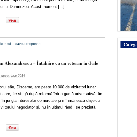
iului lui Dumnezeu. Acest moment […]
Catego
gie
,
tutui
|
Leave a response
an Alexandrescu – Întâlnire cu un veteran în d-ale
 decembrie 2014
logul său, Discerne, are peste 10 000 de vizitatori lunar,
i care, fie strigă după reformă într-o gamă adversativă, fie
e în jungla intereselor comerciale şi îi înmânează clişeicul
 viitorului negociator şi, nu în ultimul rând , se prezintă