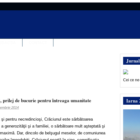
EDACȚIA
CONTACT
Jurnal
Cei ce ne
 prilej de bucurie pentru întreaga umanitate
Iarna 
embrie 2014
 şi pentru necredincioşi, Crăciunul este sărbătoarea
 a generozităţii şi a familiei, o sărbătoare mult aşteptată şi
te maximă. Dar, dincolo de belşugul meselor, de comuniunea
razilor împodobiţi, Crăciunul poartă în sine, semnificaţia