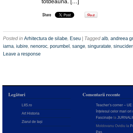
totdeauna. […]
Posted in
Arhitectura de silabe
,
Eseu
| Tagged
alb
,
andreea gr
iarna
,
iubire
,
nenoroc
,
porumbel
,
sange
,
singuratate
,
sinucide
Leave a response
Legături
Comentarii recente
LIIS.ro
Teacher’s corner – UE
înțelesul celor mari ori 
Art Historia
Fascinație
la
JURNALI
Ziarul de Iași
Moldovanu Ovidiu
la
P
Pas