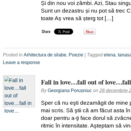
Și din nou voi zâmbi. Azi, Stau singu
Sunt un dezastru și nu pot să trec 
toate Aș vrea să șterg tot […]
Posted in
Arhitectura de silabe
,
Poezie
| Tagged
elena
,
tanas
Leave a response
Fall in love…fall out of love…fal
By
Georgiana Porușniuc
on
28 decembrie 
Sper că nu eşti dezamăgit de mine 
mai scris. Să ştii că am făcut asta î
doar pentru a-ţi face dorul să zvâc
ritmic în intensitate. Aşteptam să v