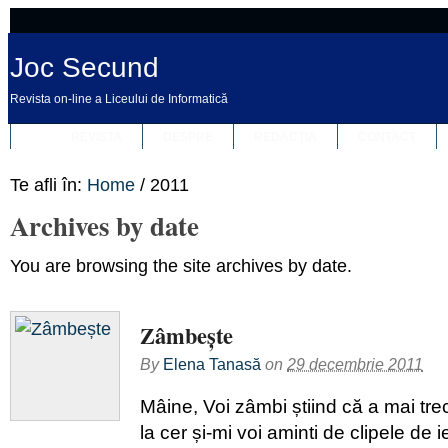
Joc Secund
Revista on-line a Liceului de Informatică
REVISTA
DESPRE
REDACȚIA
CONTACT
Te afli în:
Home
/
2011
Archives by date
You are browsing the site archives by date.
Zâmbește
By
Elena Tanasă
on
29 decembrie 2011
Mâine, Voi zâmbi știind că a mai trec
la cer și-mi voi aminti de clipele de ie