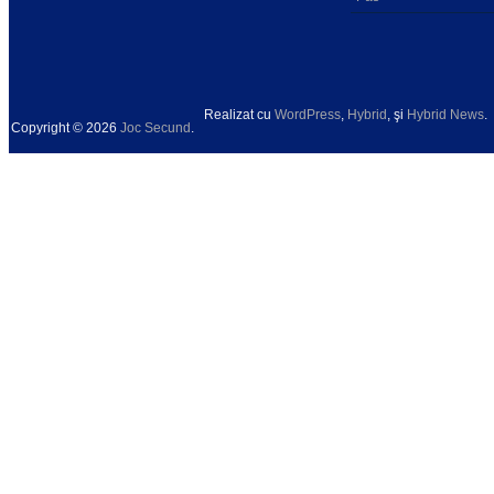
Realizat cu
WordPress
,
Hybrid
, şi
Hybrid News
.
Copyright © 2026
Joc Secund
.