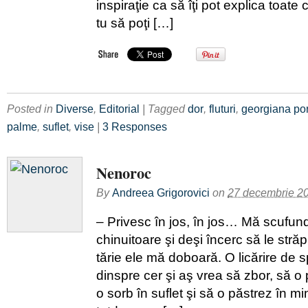
inspiraţie ca să îţi pot explica toate 
tu să poţi […]
Posted in
Diverse
,
Editorial
| Tagged
dor
,
fluturi
,
georgiana po
palme
,
suflet
,
vise
|
3 Responses
Nenoroc
By
Andreea Grigorovici
on
27 decembrie 2
– Privesc în jos, în jos… Mă scufund 
chinuitoare şi deşi încerc să le stră
tărie ele mă doboară. O licărire de 
dinspre cer şi aş vrea să zbor, să o 
o sorb în suflet şi să o păstrez în m