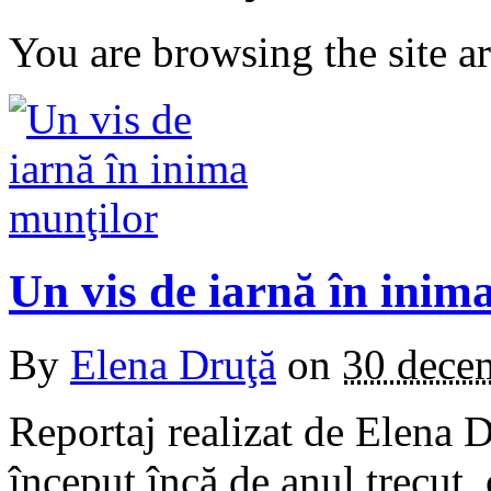
You are browsing the site ar
Un vis de iarnă în inim
By
Elena Druţă
on
30 dece
Reportaj realizat de Elena D
început încă de anul trecut,