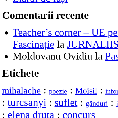
Comentarii recente
Teacher’s corner – UE pe 
Fascinație
la
JURNALII
Moldovanu Ovidiu
la
Pa
Etichete
:
:
:
mihalache
Moisil
poezie
info
turcsanyi
:
:
suflet
:
:
gânduri
elena druta
:
:
concurs