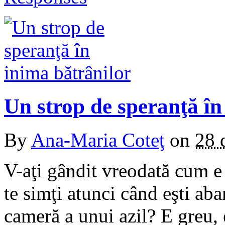
Un strop de speranţă în
By
Ana-Maria Coteţ
on
28 
V-aţi gândit vreodată cum 
te simţi atunci când eşti ab
cameră a unui azil? E greu, 