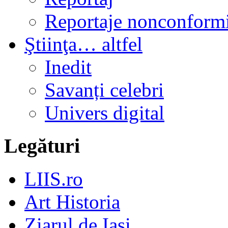
Reportaje nonconformi
Ştiinţa… altfel
Inedit
Savanți celebri
Univers digital
Legături
LIIS.ro
Art Historia
Ziarul de Iași