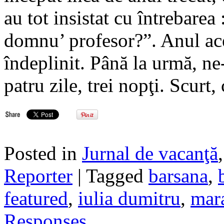
au tot insistat cu întrebare
domnu’ profesor?”. Anul ace
îndeplinit. Până la urmă, n
patru zile, trei nopţi. Scurt,
Posted in
Jurnal de vacanţă
Reporter
| Tagged
barsana
,
featured
,
iulia dumitru
,
mar
Responses