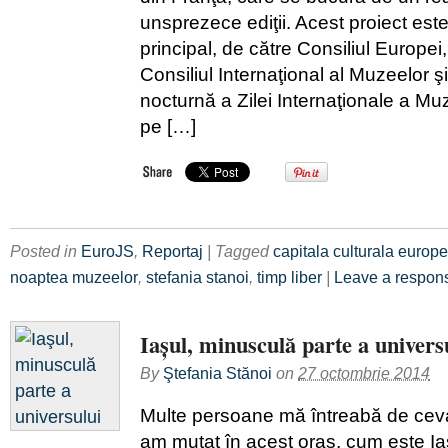
unsprezece ediţii. Acest proiect este
principal, de către Consiliul Europ
Consiliul Internaţional al Muzeelor şi
nocturnă a Zilei Internaţionale a Muz
pe […]
Posted in
EuroJS
,
Reportaj
| Tagged
capitala culturala europ
noaptea muzeelor
,
stefania stanoi
,
timp liber
|
Leave a respon
Iaşul, minusculă parte a univers
By
Ştefania Stănoi
on
27 octombrie 2014
Multe persoane mă întreabă de cev
am mutat în acest oraş, cum este Ia