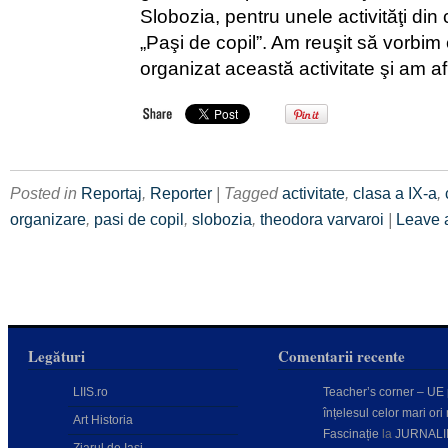
Slobozia, pentru unele activităţi din 
„Paşi de copil”. Am reuşit să vorbim 
organizat această activitate şi am afl
Posted in
Reportaj
,
Reporter
| Tagged
activitate
,
clasa a IX-a
,
organizare
,
pasi de copil
,
slobozia
,
theodora varvaroi
|
Leave 
Legături
Comentarii recente
LIIS.ro
Teacher’s corner – UE
înțelesul celor mari ori 
Art Historia
Fascinație
la
JURNALI
Ziarul de Iași