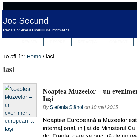
Joc Secund
Revista on-line a Liceului de Informatică
REVISTA
DESPRE
REDACȚIA
CONTACT
Te afli în:
Home
/
iasi
iasi
Noaptea Muzeelor – un evenimen
Iași
By
Ştefania Stănoi
on
18 mai 2015
Noaptea Europeană a Muzeelor est
internaţional, iniţiat de Ministerul Cu
din Franţa, care se bucură de un re