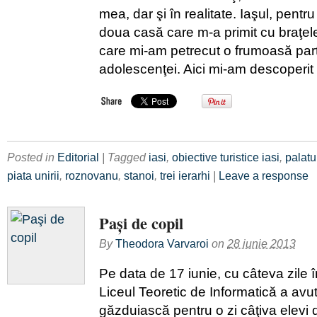
mea, dar şi în realitate. Iaşul, pentr
doua casă care m-a primit cu braţele
care mi-am petrecut o frumoasă parte
adolescenţei. Aici mi-am descoperit 
Posted in
Editorial
| Tagged
iasi
,
obiective turistice iasi
,
palatul
piata unirii
,
roznovanu
,
stanoi
,
trei ierarhi
|
Leave a response
Paşi de copil
By
Theodora Varvaroi
on
28 iunie 2013
Pe data de 17 iunie, cu câteva zile 
Liceul Teoretic de Informatică a avu
găzduiască pentru o zi câţiva elevi d