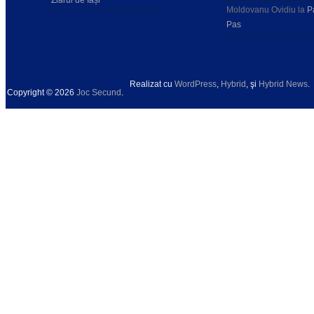
Moldovanu Ovidiu
la
P
Pas
Realizat cu
WordPress
,
Hybrid
, şi
Hybrid News
.
Copyright © 2026
Joc Secund
.