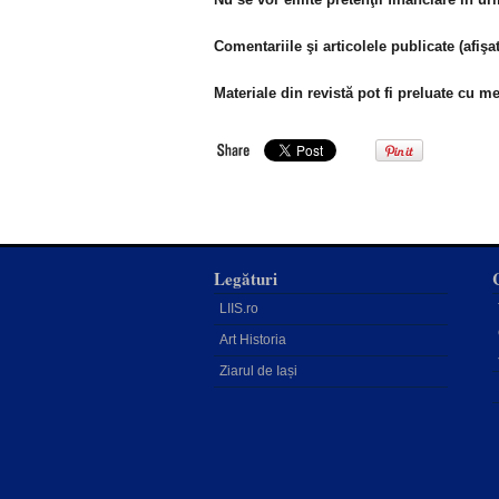
Comentariile şi articolele publicate (afişa
Materiale din revistă pot fi preluate cu m
Legături
LIIS.ro
Art Historia
Ziarul de Iași