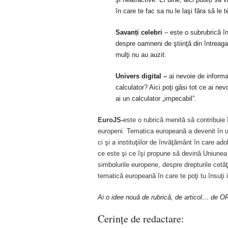
în care te fac sa nu le laşi făra să le te
Sava
nți celebri
– este o subrubrică în 
despre oamneni de ştiinţă din întreaga
mulţi nu au auzit.
Univers digital
–
ai nevoie de informa
calculator? Aici poţi găsi tot ce ai nev
ai un calculator „impecabil”.
EuroJS-
este o rubrică menită să contribuie 
europeni. Tematica europeană a devenit în ul
ci şi a instituţiilor de învăţământ în care a
ce este şi ce îşi propune să devină Uniunea Eu
simbolurile europene, despre drepturile cetăţ
tematică europeană în care te poţi tu însuţi 
Ai o idee nouă de rubrică, de articol… de O
Cerinţe de redac
tare: