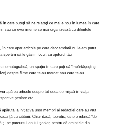
 în care puteţi să ne relataţi ce mai e nou în lumea în care
enii sau ce evenimente se mai organizează cu diferitele
, în care apar articole pe care deocamdată nu le-am putut
ra sperăm să le găsim locul, cu ajutorul tău
cinematografică, un spaţiu în care poţi să împărtăşeşti şi
ative) despre filme care te-au marcat sau care te-au
vor apărea articole despre tot ceea ce mişcă în viaţa
 sportive şcolare etc.
 apărută la iniţiativa unor membri ai redacţiei care au vrut
canţă cu cititorii. Chiar dacă, teoretic, este o rubrică “de
 şi pe parcursul anului şcolar, pentru că amintirile din