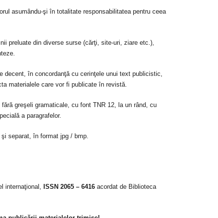
utorul asumându-şi în totalitate responsabilitatea pentru ceea
ii preluate din diverse surse (cărţi, site-uri, ziare etc.),
nteze.
fie decent, în concordanţă cu cerinţele unui text publicistic,
ta materialele care vor fi publicate în revistă.
 fără greşeli gramaticale, cu font TNR 12, la un rând, cu
specială a paragrafelor.
 şi separat, în format jpg / bmp.
el internaţional,
ISSN 2065 – 6416
acordat de Biblioteca
ma publicării materialelor trimise!