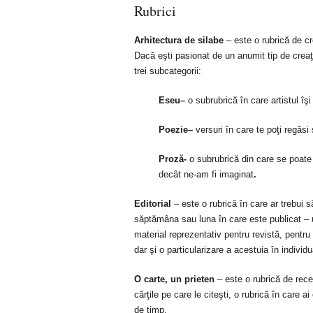
Rubrici
Arhitectura de silabe
– este o rubrică de cre
Dacă eşti pasionat de un anumit tip de creaţi
trei subcategorii:
Eseu
–
o subrubrică în care artistul îş
Poezie
–
versuri în care te poţi regăsi
P
roză-
o subrubrică din care se poat
decât ne-am fi imaginat
.
Editorial
–
este o rubrică în care ar trebui s
săptămâna sau luna în care este publicat – un 
material reprezentativ pentru revistă, pentru s
dar şi o particularizare a acestuia în individu
O carte, un prieten
– este o rubrică de recen
cărţile pe care le citeşti, o rubrică în care ai
de timp.