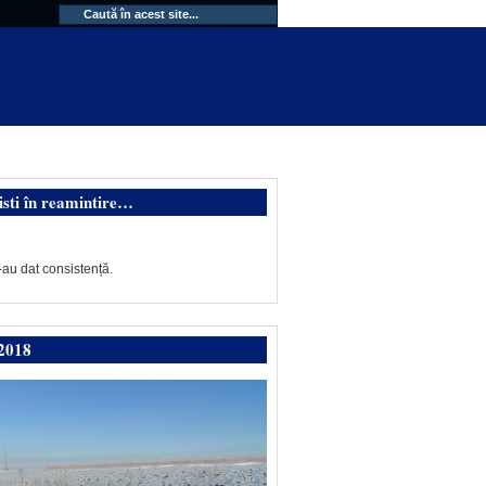
isti în reamintire…
-au dat consistență.
2018