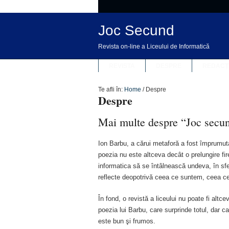
Joc Secund
Revista on-line a Liceului de Informatică
REVISTA
DESPRE
REDACȚ
Te afli în:
Home
/
Despre
Despre
Mai multe despre “Joc sec
Ion Barbu, a cărui metaforă a fost împrumut
poezia nu este altceva decât o prelungire fi
informatica să se întâlnească undeva, în sfe
reflecte deopotrivă ceea ce suntem, ceea c
În fond, o revistă a liceului nu poate fi alt
poezia lui Barbu, care surprinde totul, dar car
este bun şi frumos.