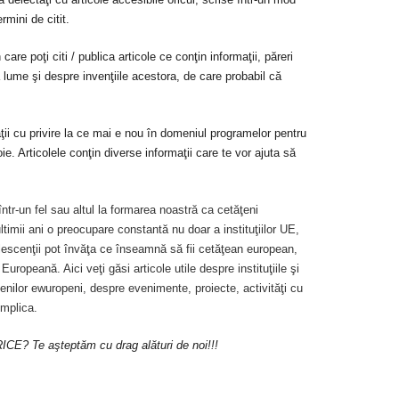
rmini de citit.
care poţi citi / publica articole ce conţin informaţii, păreri
 lume şi despre invenţiile acestora, de care probabil că
ţii cu privire la ce mai e nou în domeniul programelor pentru
oie. Articolele conţin diverse informaţii care te vor ajuta să
într-un fel sau altul la formarea noastră ca cetăţeni
timii ani o preocupare constantă nu doar a instituţiilor UE,
dolescenţii pot învăţa ce înseamnă să fii cetăţean european,
ropeană. Aici veţi găsi articole utile despre instituţiile şi
enilor ewuropeni, despre evenimente, proiecte, activităţi cu
implica.
RICE? Te aşteptăm cu drag alături de noi!!!