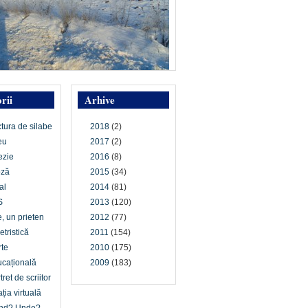
rii
Arhive
ctura de silabe
2018
(2)
eu
2017
(2)
ezie
2016
(8)
oză
2015
(34)
al
2014
(81)
S
2013
(120)
e, un prieten
2012
(77)
etristică
2011
(154)
te
2010
(175)
cațională
2009
(183)
tret de scriitor
ția virtuală