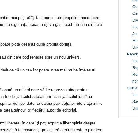
Câ
Ce
Cin
aţie, aici poţi să îţi faci cunoscute propriile capodopere.
Div
e, cu siguranţă aceasta îşi va găsi locul într-una din cele
Inf
Jur
Mu
i poate picta desenul după propria dorinţă.
Un
Report
 sau din care poţi renaşte spre un nou univers.
Int
Rep
e deduce că un cuvânt poate avea mai multe înţelesuri
Rep
non
Ştiinţa
ă apară un articol care să fie reprezentativ pentru
Ine
fel de „articolul săptămânii” sau „articolul lunii”, un
Sav
piritul echipei datorită căreia publicaţia prinde viaţă zilnic,
Uni
alitatea gândurilor fiecărui autor de editorial.
zii literare, în care îţi poţi exprima liber opinia despre
 ocazia să îi convingi şi pe alţii că a citi nu
este o pierdere