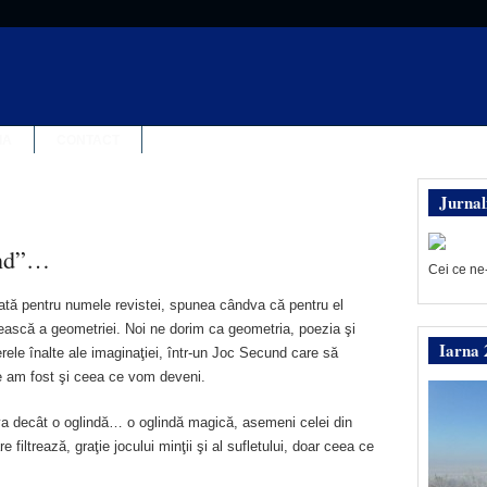
IA
CONTACT
Jurnal
und”…
Cei ce ne
ată pentru numele revistei, spunea cândva că pentru el
rească a geometriei. Noi ne dorim ca geometria, poezia şi
Iarna 
rele înalte ale imaginaţiei, într-un Joc Secund care să
e am fost şi ceea ce vom deveni.
ceva decât o oglindă… o oglindă magică, asemeni celei din
e filtrează, graţie jocului minţii şi al sufletului, doar ceea ce