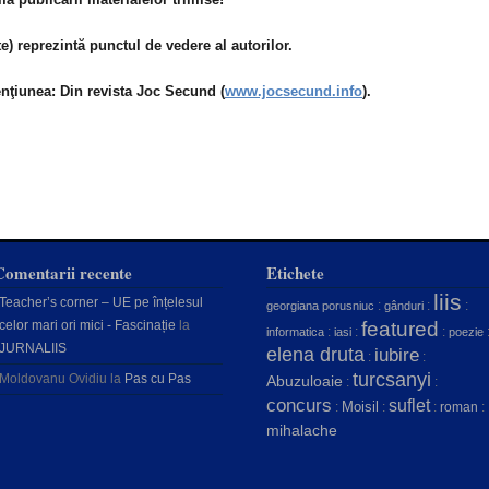
te) reprezintă punctul de vedere al autorilor.
enţiunea: Din revista Joc Secund (
www.jocsecund.info
).
Comentarii recente
Etichete
liis
Teacher’s corner – UE pe înțelesul
:
:
:
georgiana porusniuc
gânduri
celor mari ori mici - Fascinație
la
featured
:
:
:
informatica
iasi
poezie
JURNALIIS
elena druta
iubire
:
:
turcsanyi
Moldovanu Ovidiu
la
Pas cu Pas
Abuzuloaie
:
:
concurs
suflet
Moisil
:
:
:
roman
:
mihalache