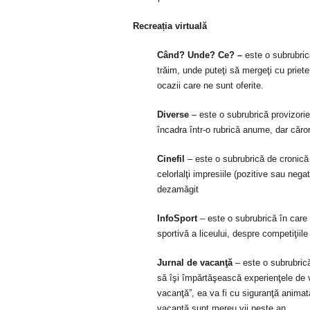
Recre
a
ți
a virtuală
Când? Unde? Ce? –
este o subrubrică
trăim, unde puteţi să mergeţi cu priet
ocazii care ne sunt oferite.
Diverse
– este o subrubrică provizorie
încadra într-o rubrică anume, dar căro
Cinefil
– este o subrubrică de cronică 
celorlalţi impresiile (pozitive sau neg
dezamăgit
InfoSport
– este o subrubrică în care 
sportivă a liceului, despre competiţiile
Jurnal de vacanţă
– este o subrubrică
să îşi împărtăşească experienţele de va
vacanţă”, ea va fi cu siguranţă animată
vacanţă sunt mereu vii peste an.