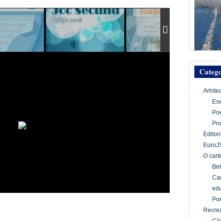
Catego
Arhite
Es
Po
Pr
Editori
EuroJ
O cart
Bel
Car
edu
Por
Recrea