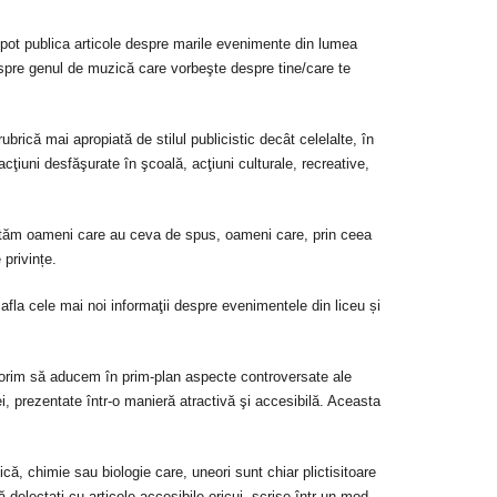
 pot publica articole despre marile evenimente din lumea
 despre genul de muzică care vorbeşte despre tine/care te
rubrică mai apropiată de stilul publicistic decât celelalte, în
cţiuni desfăşurate în şcoală, acţiuni culturale, recreative,
tăm oameni care au ceva de spus, oameni care, prin ceea
 privințe.
 afla cele mai noi informaţii despre evenimentele din liceu
și
dorim să aducem în prim-plan aspecte controversate ale
ţei, prezentate într-o manieră atractivă şi accesibilă. Aceasta
izică, chimie sau biologie care, uneori sunt chiar plictisitoare
vă delectaţi cu articole accesibile oricui, scrise într-un mod