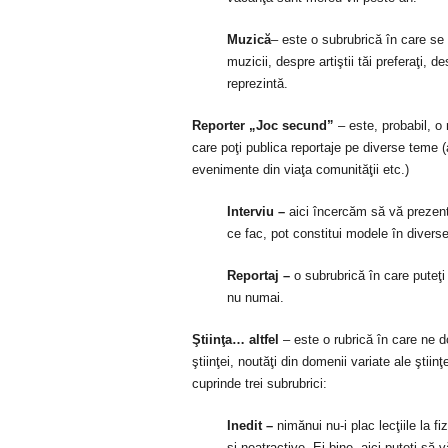
Muzică
– este o subrubrică în care se
muzicii, despre artiştii tăi preferaţi,
reprezintă.
Reporter „Joc secund”
– este, probabil, o 
care poţi publica reportaje pe diverse teme (a
evenimente din viaţa comunităţii etc.)
Interviu
–
aici încercăm să vă prezen
ce fac, pot constitui modele în diverse
Reportaj –
o subrubrică în care puteţi
nu numai
.
Ştiinţa… altfel
– este o rubrică în care ne 
ştiinţei, noutăţi din domenii variate ale ştiin
cuprinde trei subrubrici:
Inedit
–
nimănui nu-i plac lecţiile la f
şi neatractive. Ei bine, aici puteți să 