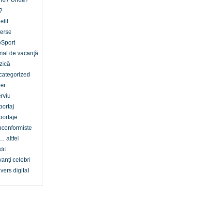
nd? Unde?
?
efil
erse
oSport
nal de vacanţă
zică
categorized
er
erviu
ortaj
ortaje
conformiste
… altfel
dit
anți celebri
vers digital