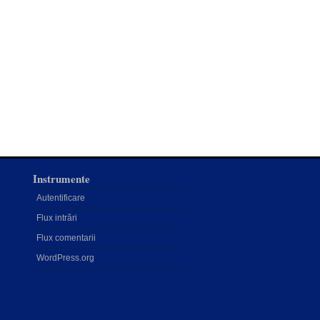
Instrumente
Autentificare
:
Flux intrări
Flux comentarii
WordPress.org