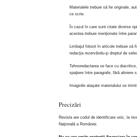
Materialele trebuie să fie originale, a
ce scrie.
În cazul în care sunt citate diverse opin
acestea trebuie menţionate între para
Limbajul folosit în articole trebuie să 
redacţia rezervându-şi dreptul de selec
Tehnoredactarea se face cu diacritice,
spaţiere între paragrafe, fără aliniere 
Imaginile ataşate materialului se trimit
Precizări
Revista are codul de identificare unic, la niv
Naţională a României.
Nu se vor emite pretenţii financiare în ur