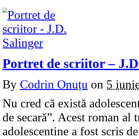
Portret de scriitor – J.D
By
Codrin Onuțu
on
5 iuni
Nu cred că există adolescent
de secară”. Acest roman al tr
adolescentine a fost scris d