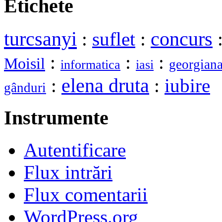
Etichete
turcsanyi
:
suflet
:
concurs
:
:
:
Moisil
georgian
informatica
iasi
elena druta
:
:
iubire
gânduri
Instrumente
Autentificare
Flux intrări
Flux comentarii
WordPress.org