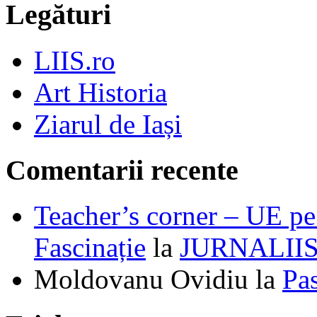
Legături
LIIS.ro
Art Historia
Ziarul de Iași
Comentarii recente
Teacher’s corner – UE pe 
Fascinație
la
JURNALII
Moldovanu Ovidiu
la
Pa