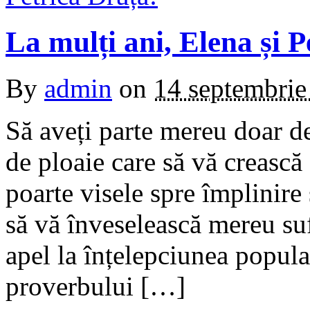
La mulți ani, Elena și P
By
admin
on
14 septembrie
Să aveți parte mereu doar de
de ploaie care să vă crească
poarte visele spre împlinire
să vă înveselească mereu suf
apel la înțelepciunea popula
proverbului […]