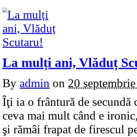
La mulți ani, Vlăduț Sc
By
admin
on
20 septembrie
Îţi ia o frântură de secundă
ceva mai mult când e ironic,
şi rămâi frapat de firescul 