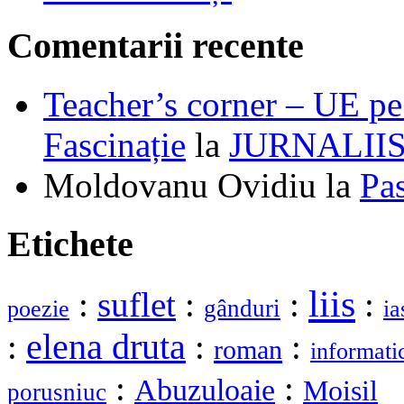
Comentarii recente
Teacher’s corner – UE pe 
Fascinație
la
JURNALII
Moldovanu Ovidiu
la
Pa
Etichete
liis
:
suflet
:
:
:
gânduri
poezie
ia
elena druta
:
:
:
roman
informati
:
:
Abuzuloaie
Moisil
porusniuc