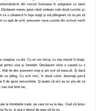
ansformându-le din cercuri frumoase în poligoane cu laturi
ul. Zâmbeam mereu greoi când vedeam cele două cuvinte şi-
am ca o zănatecă în faţa nopţii şi mă plângeam că nu pot să
m cu apă de ochi, presuram ceva cuvinte din scrisori vechi
 noaptea, cu dor. Cu un urs micuţ, cu nas rotund în braţe,
rnă pentru vise şi întrebări. Derulasem sfios o casetă cu o
. Atât de des pusesem stop şi am vrut să reascult. Şi dacă
at de ce plâng. Cu ochi mici, în două culori, desenaţi parcă
r fi de ajuns necuvintele. Şi poate că nici eu nu ştiu de ce
c sau mai bine tac.
ale la întrebările mele, pe care tot eu le dau. Cred că ăsta-i
ai fiu tu, şi aşa e destul de greu să fiu eu.