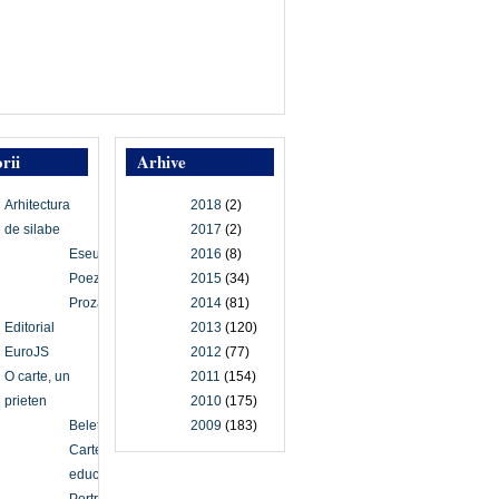
rii
Arhive
Arhitectura
2018
(2)
de silabe
2017
(2)
Eseu
2016
(8)
Poezie
2015
(34)
Proză
2014
(81)
Editorial
2013
(120)
EuroJS
2012
(77)
O carte, un
2011
(154)
prieten
2010
(175)
Beletristică
2009
(183)
Carte
educațională