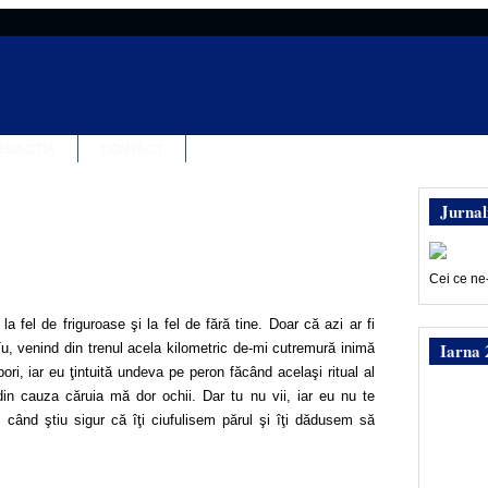
EDACȚIA
CONTACT
Jurnal
Cei ce ne
a fel de friguroase şi la fel de fără tine. Doar că azi ar fi
Iarna 
u, venind din trenul acela kilometric de-mi cutremură inimă
ri, iar eu ţintuită undeva pe peron făcând acelaşi ritual al
din cauza căruia mă dor ochii. Dar tu nu vii, iar eu nu te
 când ştiu sigur că îţi ciufulisem părul şi îţi dădusem să