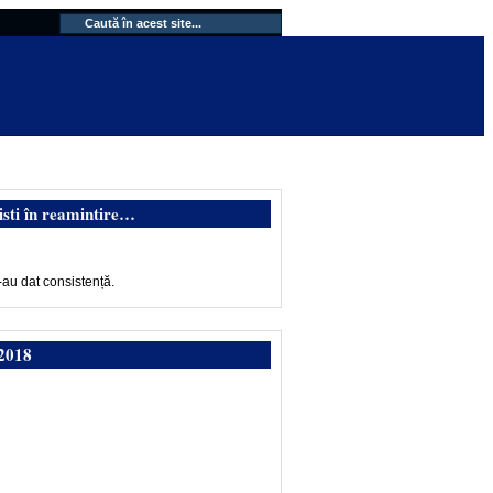
isti în reamintire…
-au dat consistență.
2018