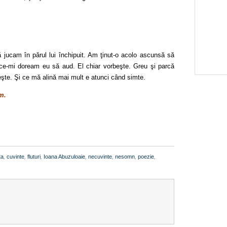
 jucam în părul lui închipuit. Am ţinut-o acolo ascunsă să
 ce-mi doream eu să aud. El chiar vorbeşte. Greu şi parcă
beşte. Şi ce mă alină mai mult e atunci când simte.
m.
ta
,
cuvinte
,
fluturi
,
Ioana Abuzuloaie
,
necuvinte
,
nesomn
,
poezie
,