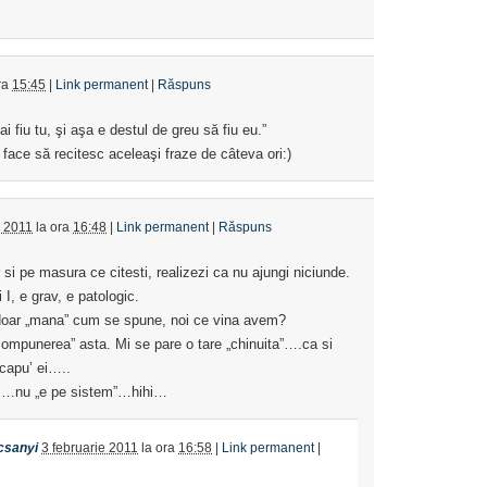
ra
15:45
|
Link permanent
|
Răspuns
 fiu tu, şi aşa e destul de greu să fiu eu.”
 face să recitesc aceleaşi fraze de câteva ori:)
e 2011
la ora
16:48
|
Link permanent
|
Răspuns
 si pe masura ce citesti, realizezi ca nu ajungi niciunde.
I, e grav, e patologic.
i doar „mana” cum se spune, noi ce vina avem?
ompunerea” asta. Mi se pare o tare „chinuita”….ca si
capu’ ei…..
s…nu „e pe sistem”…hihi…
csanyi
3 februarie 2011
la ora
16:58
|
Link permanent
|