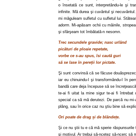
o însetată ce sunt, interpretându-le şi tr
infinite. Mă durea şi cuvântul şi necuvânt
mi măguleam sufletul cu sufletul lui. Stăte
adorm. Mi-apăsam ochii cu mâinile, stropea
şi sfârşeam tot îmbătată-n nesomn.
Trec secundele gravide; nasc urlând
picături de ploaie repetate,
vorbe ce s-au spus, îsi caută guri
să se lase în pereții lor pictate.
Şi sunt convinsă că se făcuse douăsprezece
iar eu chinuindu-l şi transformându-l în pe
bandă care deja începuse să se încreţească
te-ai fi uitat la mine sigur te-ai fi întreb
special ca să mă derutezi. De parcă nu mi-a
plâng, sau în orice caz nu ştiu bine să expli
Ori poate de drag și de blândețe.
Şi ce nu ştii tu e că mă sperie răspunsurile t
şi motivul. Ar trebui să-ncetez să-ncerc să m