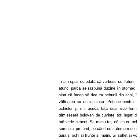
Ţi-am spus eu odată că vorbesc cu fluturii,
atunci parcă se răzbună duzine în stomac 
simt că încep să dea ca nebunii din aripi, 
vâltoarea cu un vin roşu. Poţiune pentru 
ochiului şi îmi usucă faţa doar sub form
trimiseseră bolovani de cuvinte, toţi legaţ
mă vede nimeni. Se mirau toţi că ies cu och
somnului profund, pe când eu sufeream de ins
gură şi ochi şi frunte şi mâini. Şi suflet şi 