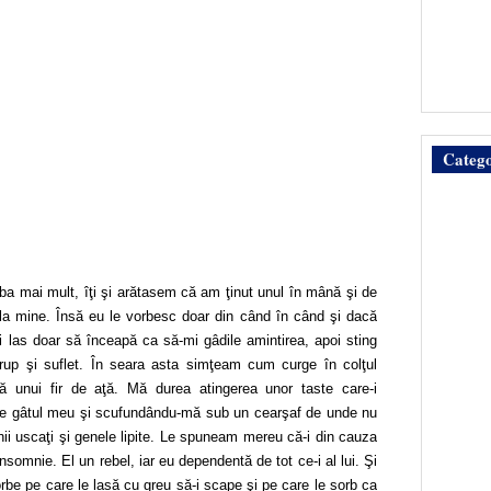
Catego
 ba mai mult, îţi şi arătasem că am ţinut unul în mână şi de
la mine. Însă eu le vorbesc doar din când în când şi dacă
îi las doar să înceapă ca să-mi gâdile amintirea, apoi sting
trup şi suflet. În seara asta simţeam cum curge în colţul
ă unui fir de aţă. Mă durea atingerea unor taste care-i
i de gâtul meu şi scufundându-mă sub un cearşaf de unde nu
ii uscaţi şi genele lipite. Le spuneam mereu că-i din cauza
omnie. El un rebel, iar eu dependentă de tot ce-i al lui. Şi
vorbe pe care le lasă cu greu să-i scape şi pe care le sorb ca