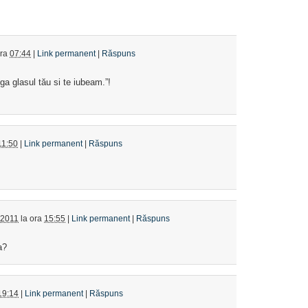
ora
07:44
|
Link permanent
|
Răspuns
 glasul tău si te iubeam.”!
11:50
|
Link permanent
|
Răspuns
 2011
la ora
15:55
|
Link permanent
|
Răspuns
a?
19:14
|
Link permanent
|
Răspuns