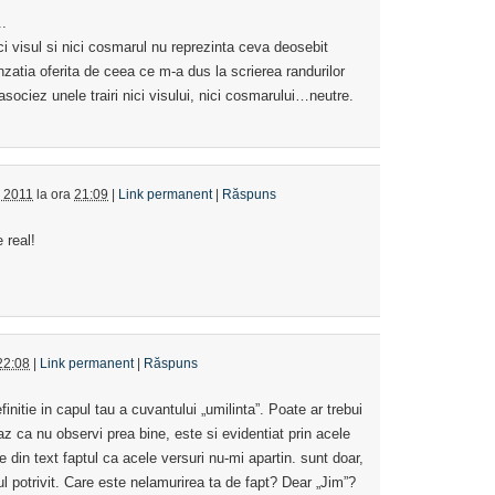
..
ci visul si nici cosmarul nu reprezinta ceva deosebit
atia oferita de ceea ce m-a dus la scrierea randurilor
asociez unele trairi nici visului, nici cosmarului…neutre.
e 2011
la ora
21:09
|
Link permanent
|
Răspuns
 real!
22:08
|
Link permanent
|
Răspuns
nitie in capul tau a cuvantului „umilinta”. Poate ar trebui
az ca nu observi prea bine, este si evidentiat prin acele
te din text faptul ca acele versuri nu-mi apartin. sunt doar,
ul potrivit. Care este nelamurirea ta de fapt? Dear „Jim”?