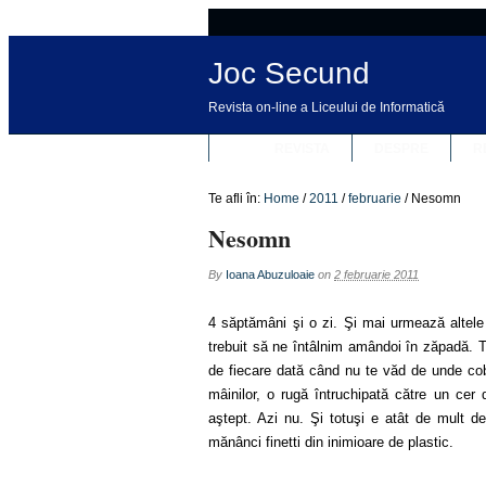
Joc Secund
Revista on-line a Liceului de Informatică
REVISTA
DESPRE
R
Te afli în:
Home
/
2011
/
februarie
/
Nesomn
Nesomn
By
Ioana Abuzuloaie
on
2 februarie 2011
4 săptămâni şi o zi. Şi mai urmează altele l
trebuit să ne întâlnim amândoi în zăpadă. T
de fiecare dată când nu te văd de unde cobo
mâinilor, o rugă întruchipată către un cer 
aştept. Azi nu. Şi totuşi e atât de mult de
mănânci finetti din inimioare de plastic.