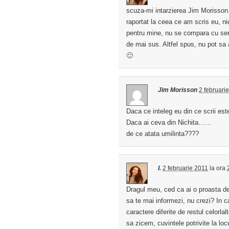
scuza-mi intarzierea Jim Morisson
raportat la ceea ce am scris eu, ni
pentru mine, nu se compara cu senz
de mai sus. Altfel spus, nu pot sa 
🙂
Jim Morisson
2 februari
Daca ce inteleg eu din ce scrii este
Daca ai ceva din Nichita……
de ce atata umilinta????
I.
2 februarie 2011
la ora
Dragul meu, ced ca ai o proasta defi
sa te mai informezi, nu crezi? In c
caractere diferite de restul celorlal
sa zicem, cuvintele potrivite la loc