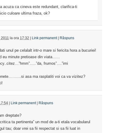
a acuza ca cineva este redundant, clarifica-ti
icio culoare ultima fraza, ok?
e 2011
la ora
17:32
|
Link permanent
|
Răspuns
ti unul pe celalalt intr-o mare si fericita hora a bucuriei!
d eu minute pretioase din viata……
locy..citez…”hmm”…..”da, frumos”….”imi
nenete……….si asa ma rasplatiti voi ca va vizitez?
i!
17:54
|
Link permanent
|
Răspuns
 am dreptate?
critica ta pertinenta” un mod de a-ti etala vocabularul
 tau; doar vrei sa fii respectat si sa fii luat in