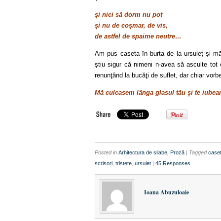
și nici sã dorm nu pot
și nu de coșmar, de vis,
de astfel de spaime neutre…
Am pus caseta în burta de la ursuleţ şi mă
ştiu sigur că nimeni n-avea să asculte tot
renunţând la bucăţi de suflet, dar chiar vor
Mă culcasem lânga glasul tău și te iubea
Posted in
Arhitectura de silabe
,
Proză
| Tagged
case
scrisori
,
tristete
,
ursulet
|
45 Responses
Ioana Abuzuloaie