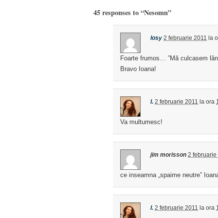
45 responses to “Nesomn”
losy
2 februarie 2011
la 
Foarte frumos… ”Mă culcasem lânga
Bravo Ioana!
I.
2 februarie 2011
la ora
Va multumesc!
jim morisson
2 februarie
ce inseamna „spaime neutre” Ioan
I.
2 februarie 2011
la ora