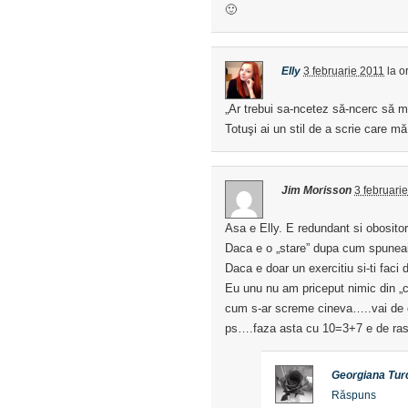
🙂
Elly
3 februarie 2011
la o
„Ar trebui sa-ncetez să-ncerc să mai
Totuşi ai un stil de a scrie care mă
Jim Morisson
3 februari
Asa e Elly. E redundant si obositor
Daca e o „stare” dupa cum spuneai 
Daca e doar un exercitiu si-ti fac
Eu unu nu am priceput nimic din „c
cum s-ar screme cineva…..vai de 
ps….faza asta cu 10=3+7 e de ra
Georgiana Tur
Răspuns