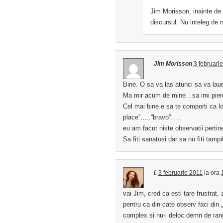
Jim Morisson, inainte de 
discursul. Nu inteleg de n
Jim Morisson
3 februari
Bine. O sa va las atunci sa va lauda
Ma mir acum de mine…sa imi pier
Cel mai bine e sa te comporti ca 
place”…..”bravo”…..
eu am facut niste observatii perti
Sa fiti sanatosi dar sa nu fiti tampit
I.
3 februarie 2011
la ora
vai Jim, cred ca esti tare frustrat,
pentru ca din cate observ faci din „
complex si nu-i deloc demn de rangul