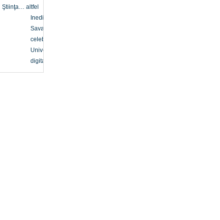
Ştiinţa… altfel
Inedit
Savanți
celebri
Univers
digital