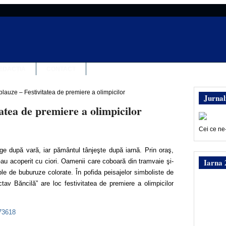
EDACȚIA
CONTACT
plauze – Festivitatea de premiere a olimpicilor
Jurnal
tatea de premiere a olimpicilor
Cei ce ne
ge după vară, iar pământul tânjeşte după iarnă. Prin oraş,
Iarna 
-au acoperit cu ciori. Oamenii care coboară din tramvaie şi-
le de buburuze colorate. În pofida peisajelor simboliste de
Octav Băncilă” are loc festivitatea de premiere a olimpicilor