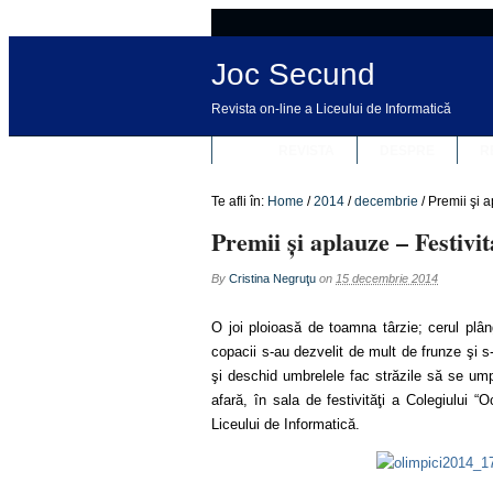
Joc Secund
Revista on-line a Liceului de Informatică
REVISTA
DESPRE
R
Te afli în:
Home
/
2014
/
decembrie
/
Premii şi a
Premii şi aplauze – Festivi
By
Cristina Negruţu
on
15 decembrie 2014
O joi ploioasă de toamna târzie; cerul plân
copacii s-au dezvelit de mult de frunze şi s
şi deschid umbrelele fac străzile să se ump
afară, în sala de festivităţi a Colegiului “
Liceului de Informatică.