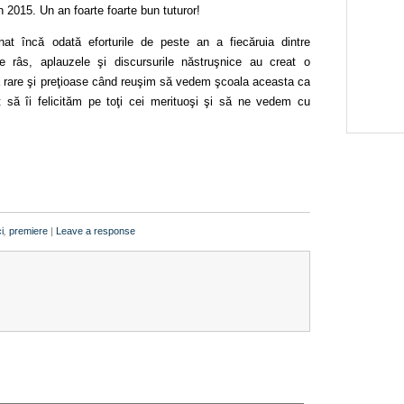
n 2015. Un an foarte foarte bun tuturor!
t încă odată eforturile de peste an a fiecăruia dintre
de râs, aplauzele şi discursurile năstruşnice au creat o
 rare şi preţioase când reuşim să vedem şcoala aceasta ca
ă îi felicităm pe toţi cei merituoşi şi să ne vedem cu
i
,
premiere
|
Leave a response