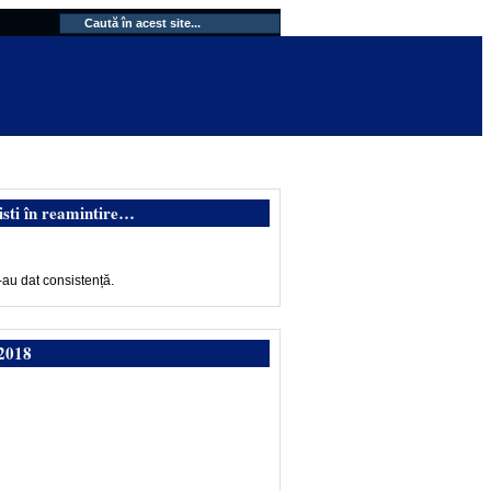
isti în reamintire…
-au dat consistență.
2018