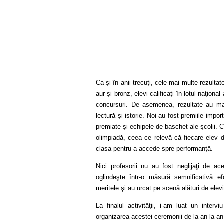
Ca şi în anii trecuţi, cele mai multe rezulta
aur şi bronz, elevi calificaţi în lotul naţiona
concursuri. De asemenea, rezultate au mai
lectură şi istorie. Noi au fost premiile impor
premiate şi echipele de baschet ale şcolii. Co
olimpiadă, ceea ce relevă că fiecare elev d
clasa pentru a accede spre performanţă.
Nici profesorii nu au fost neglijaţi de ace
oglindeşte într-o măsură semnificativă ef
meritele şi au urcat pe scenă alături de elev
La finalul activităţii, i-am luat un interv
organizarea acestei ceremonii de la an la a