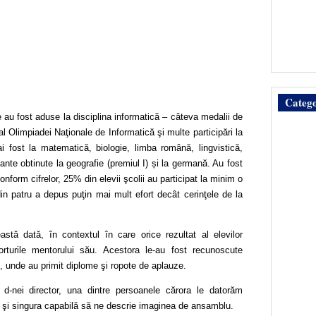
Catego
te au fost aduse la disciplina informatică – câteva medalii de
l al Olimpiadei Naţionale de Informatică şi multe participări la
 fost la matematică, biologie, limba română, lingvistică,
tante obtinute la geografie (premiul I) și la germană. Au fost
nform cifrelor, 25% din elevii şcolii au participat la minim o
in patru a depus puţin mai mult efort decât cerinţele de la
astă dată, în contextul în care orice rezultat al elevilor
orturile mentorului său. Acestora le-au fost recunoscute
i, unde au primit diplome şi ropote de aplauze.
iu d-nei director, una dintre persoanele cărora le datorăm
n şi singura capabilă să ne descrie imaginea de ansamblu.