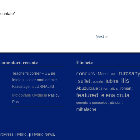
curitate
*
Next »
Comentarii recente
Etichete
concurs
turcsany
Teacher’s corner – UE pe
Moisil
:
:
:
iasi
liis
înțelesul celor mari ori mici -
iubire
suflet
:
:
:
:
:
poezie
Fascinație
la
JURNALIIS
Abuzuloaie
:
:
roman
:
informatica
featured
elena druta
Moldovanu Ovidiu
la
Pas cu
:
:
Pas
:
:
georgiana porusniuc
gânduri
mihalache
rdPress
,
Hybrid
, şi
Hybrid News
.