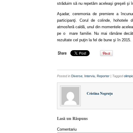
străduim să nu repetăm aceleaşi greşeli şi î
Aşadar, ceremonia de premiere a încununa
participanţi. Corul de colinde, hohotele 
atmosferă caldă, unul din momentele acelea
pe o mare familie. Nu mai rămâne decât s
rezultate cel puţin la fel de bune şi în 2015.
Posted in
Diverse
,
Interviu
,
Reporter
| Tagged
olimpic
Cristina Negruţu
Lasă un Răspuns
Comentariu