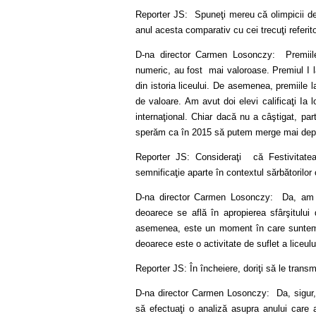
Reporter JS: Spuneţi mereu că olimpicii de 
anul acesta comparativ cu cei trecuţi referito
D-na director Carmen Losonczy: Premiile
numeric, au fost mai valoroase. Premiul I
din istoria liceului. De asemenea, premiile 
de valoare. Am avut doi elevi calificaţi Ia lo
internaţional. Chiar dacă nu a câştigat, part
sperăm ca în 2015 să putem merge mai dep
Reporter JS: Consideraţi că Festivitatea
semnificaţie aparte în contextul sărbătorilor
D-na director Carmen Losonczy: Da, am do
deoarece se află în apropierea sfârşitului
asemenea, este un moment în care suntem ma
deoarece este o activitate de suflet a liceulu
Reporter JS: În încheiere, doriţi să le trans
D-na director Carmen Losonczy: Da, sigur, v
să efectuaţi o analiză asupra anului care a 