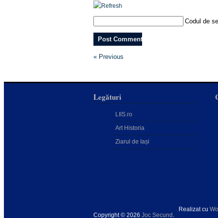
Codul de se
« Previous
Legături
LIIS.ro
Art Historia
Ziarul de Iași
Realizat cu
Wo
Copyright © 2026
Joc Secund
.