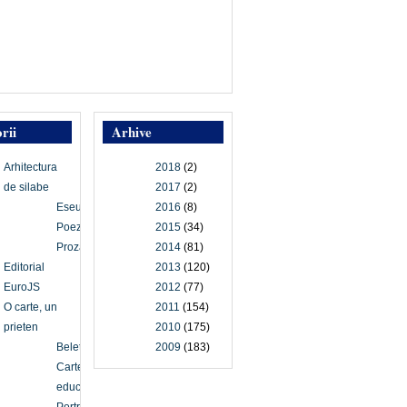
rii
Arhive
Arhitectura
2018
(2)
de silabe
2017
(2)
Eseu
2016
(8)
Poezie
2015
(34)
Proză
2014
(81)
Editorial
2013
(120)
EuroJS
2012
(77)
O carte, un
2011
(154)
prieten
2010
(175)
Beletristică
2009
(183)
Carte
educațională