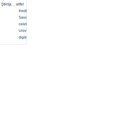
Ştiinţa… altfel
Inedit
Savanți
celebri
Univers
digital