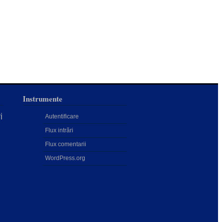
Instrumente
i
Autentificare
Flux intrări
Flux comentarii
WordPress.org