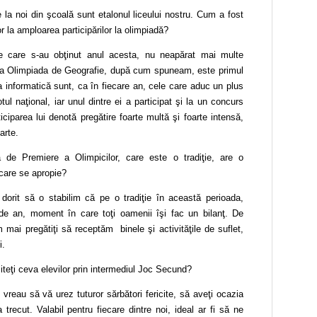
la noi din şcoală sunt etalonul liceului nostru. Cum a fost
r la amploarea participărilor la olimpiadă?
 care s-au obţinut anul acesta, nu neapărat mai multe
 la Olimpiada de Geografie, după cum spuneam, este primul
la informatică sunt, ca în fiecare an, cele care aduc un plus
tul naţional, iar unul dintre ei a participat şi la un concurs
iciparea lui denotă pregătire foarte multă şi foarte intensă,
arte.
 de Premiere a Olimpicilor, care este o tradiţie, are o
 care se apropie?
rit să o stabilim că pe o tradiţie în această perioada,
 de an, moment în care toţi oamenii îşi fac un bilanţ. De
i pregătiţi să receptăm binele şi activităţile de suflet,
i.
miteţi ceva elevilor prin intermediul Joc Secund?
reau să vă urez tuturor sărbători fericite, să aveţi ocazia
trecut. Valabil pentru fiecare dintre noi, ideal ar fi să ne