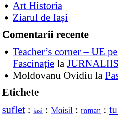
Art Historia
Ziarul de Iași
Comentarii recente
Teacher’s corner – UE pe 
Fascinație
la
JURNALII
Moldovanu Ovidiu
la
Pa
Etichete
tu
suflet
:
:
:
:
Moisil
roman
iasi