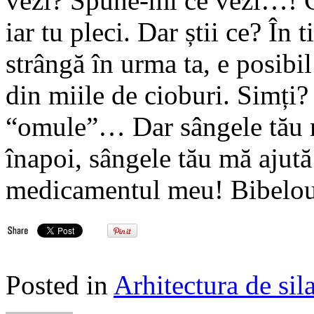
vezi? Spune-mi ce vezi…! C
iar tu pleci. Dar știi ce? În t
strângă în urma ta, e posibil
din miile de cioburi. Simți? T
“omule”… Dar sângele tău mă
înapoi, sângele tău mă ajut
medicamentul meu! Bibeloul
Posted in
Arhitectura de sil