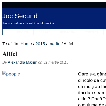
Joc Secund
Revista on-line a Liceului de Informatică
REVISTA
DESPRE
REDACȚIA
CONTACT
Te afli în:
Home
/
2015
/
martie
/
Altfel
Altfel
By
Alexandra Maxim
on
31 martie 2015
Oare s-a gând
dincolo de cu
că mulți au f
îmi dau seam
altfel? Dacă î
o mulțime de 