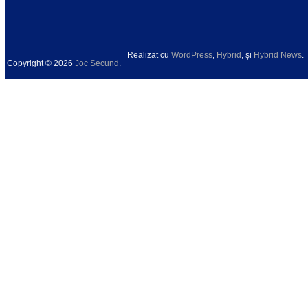
Realizat cu
WordPress
,
Hybrid
, şi
Hybrid News
.
Copyright © 2026
Joc Secund
.