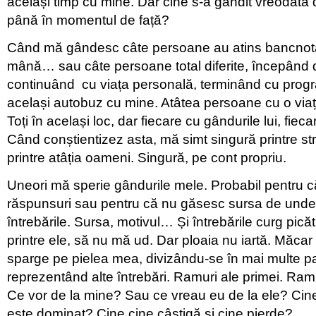
același timp cu mine. Dar cine s-a gândit vreodată de
până în momentul de față?
Când mă gândesc câte persoane au atins bancnota 
mână… sau câte persoane total diferite, începând d
continuând cu viața personală, terminând cu progra
același autobuz cu mine. Atâtea persoane cu o viață 
Toți în același loc, dar fiecare cu gândurile lui, fiec
Când conștientizez asta, mă simt singură printre str
printre atâția oameni. Singură, pe cont propriu.
Uneori mă sperie gândurile mele. Probabil pentru 
răspunsuri sau pentru că nu găsesc sursa de unde 
întrebările. Sursa, motivul… Și întrebările curg picăt
printre ele, să nu mă ud. Dar ploaia nu iartă. Măcar
sparge pe pielea mea, divizându-se în mai multe pa
reprezentând alte întrebări. Ramuri ale primei. Ramifi
Ce vor de la mine? Sau ce vreau eu de la ele? Cin
este dominat? Cine cine câștigă și cine pierde?