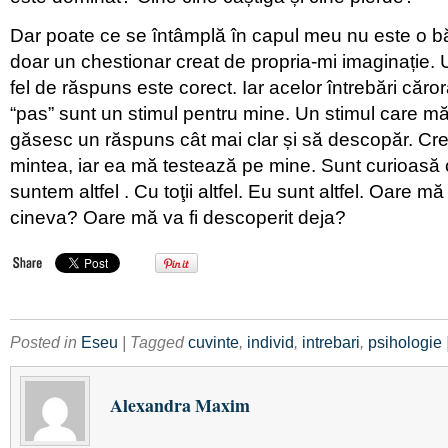
Dar poate ce se întâmplă în capul meu nu este o bă
doar un chestionar creat de propria-mi imaginație. U
fel de răspuns este corect. Iar acelor întrebări căro
“pas” sunt un stimul pentru mine. Un stimul care m
găsesc un răspuns cât mai clar și să descopăr. Cre
mintea, iar ea mă testează pe mine. Sunt curioasă 
suntem altfel . Cu toţii altfel. Eu sunt altfel. Oare 
cineva? Oare mă va fi descoperit deja?
Posted in
Eseu
| Tagged
cuvinte
,
individ
,
intrebari
,
psihologie
Alexandra Maxim