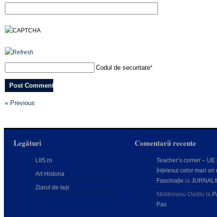
Codul de securitate
*
« Previous
Legături
Comentarii recente
LIIS.ro
Teacher’s corner – UE
înțelesul celor mari ori 
Art Historia
Fascinație
la
JURNALI
Ziarul de Iași
Moldovanu Ovidiu
la
P
Pas