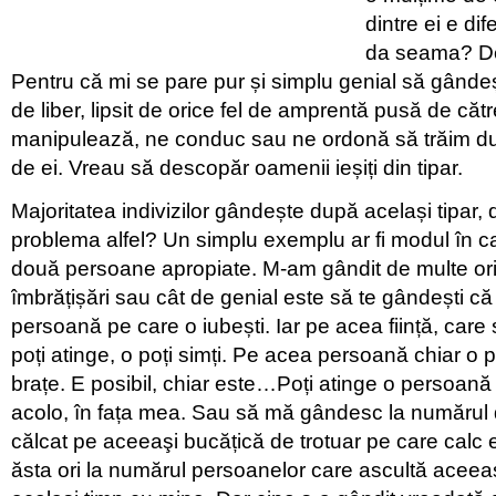
dintre ei e di
da seama? De
Pentru că mi se pare pur și simplu genial să gândeș
de liber, lipsit de orice fel de amprentă pusă de căt
manipulează, ne conduc sau ne ordonă să trăim du
de ei. Vreau să descopăr oamenii ieșiți din tipar.
Majoritatea indivizilor gândește după același tipar, 
problema alfel? Un simplu exemplu ar fi modul în c
două persoane apropiate. M-am gândit de multe ori
îmbrățișări sau cât de genial este să te gândești că î
persoană pe care o iubești. Iar pe acea ființă, care s
poți atinge, o poți simți. Pe acea persoană chiar o p
brațe. E posibil, chiar este…Poți atinge o persoană 
acolo, în fața mea. Sau să mă gândesc la numărul
călcat pe aceeaşi bucățică de trotuar pe care calc
ăsta ori la numărul persoanelor care ascultă aceea