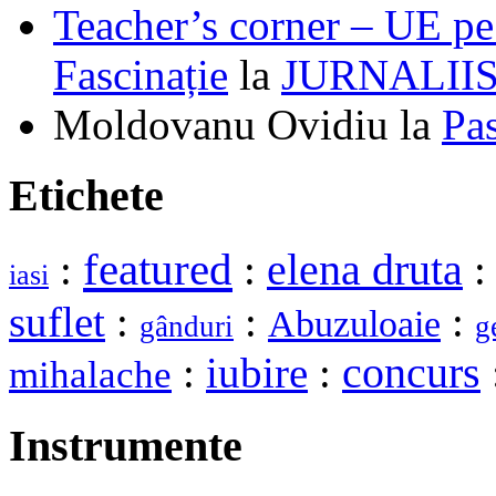
Teacher’s corner – UE pe 
Fascinație
la
JURNALII
Moldovanu Ovidiu
la
Pa
Etichete
featured
elena druta
:
:
iasi
suflet
:
:
:
Abuzuloaie
gânduri
g
:
iubire
:
concurs
mihalache
Instrumente