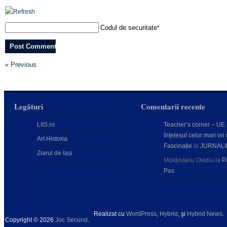
Codul de securitate
*
« Previous
Legături
Comentarii recente
LIIS.ro
Teacher’s corner – UE
înțelesul celor mari ori 
Art Historia
Fascinație
la
JURNALI
Ziarul de Iași
Moldovanu Ovidiu
la
P
Pas
Realizat cu
WordPress
,
Hybrid
, şi
Hybrid News
.
Copyright © 2026
Joc Secund
.