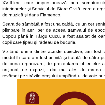
XVIII-lea, care impresionează prin somptuozit
interioarelor şi Serviciul de Stare Civilă care a or
de muzică şi dans Flamenco.
Seara de sâmbătă a fost una caldă, cu un cer senin
plimbare în aer liber de aceea tramvaiul de epoc
Copou până în Târgu Cucu, a fost asaltat de oam
copii care ţipau şi râdeau de bucurie.
Vizitând unele dintre aceste obiective, am fost 
modul în care am fost primită şi tratată de către p
de buna organizare, de prezentarea obiectelor af
naţional, de expoziţii, dar mai ales de marea
revărsat pe străzile oraşului umplându-l de voie bun