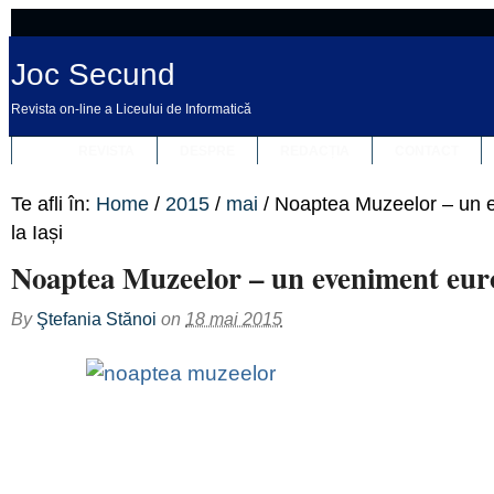
Joc Secund
Revista on-line a Liceului de Informatică
REVISTA
DESPRE
REDACȚIA
CONTACT
Te afli în:
Home
/
2015
/
mai
/
Noaptea Muzeelor – un 
la Iași
Noaptea Muzeelor – un eveniment euro
By
Ştefania Stănoi
on
18 mai 2015