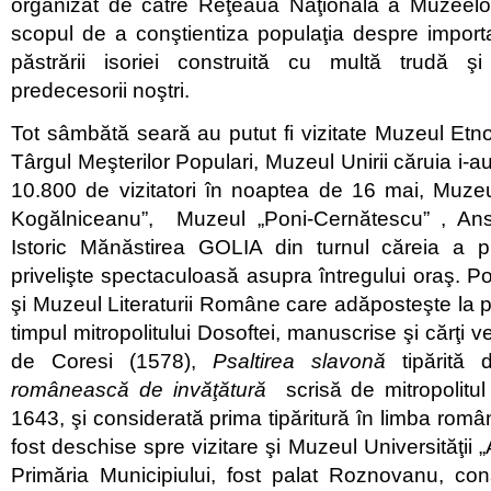
organizat de către Reţeaua Naţională a Muzeel
scopul de a conştientiza populaţia despre import
păstrării isoriei construită cu multă trudă 
predecesorii noştri.
Tot sâmbătă seară au putut fi vizitate Muzeul Etno
Târgul Meşterilor Populari, Muzeul Unirii căruia i-au
10.800 de vizitatori în noaptea de 16 mai, Muzeu
Kogălniceanu”, Muzeul „Poni-Cernătescu” , A
Istoric Mănăstirea GOLIA din turnul căreia a p
privelişte spectaculoasă asupra întregului oraş. Po
şi Muzeul Literaturii Române care adăposteşte la pa
timpul mitropolitului Dosoftei, manuscrise şi cărţi ve
de Coresi (1578),
Psaltirea slavonă
tipărită 
românească de invă
ţătură
scrisă de mitropolitu
1643, şi considerată prima tipăritură în limba rom
fost deschise spre vizitare şi Muzeul Universităţii 
Primăria Municipiului, fost palat Roznovanu, cons