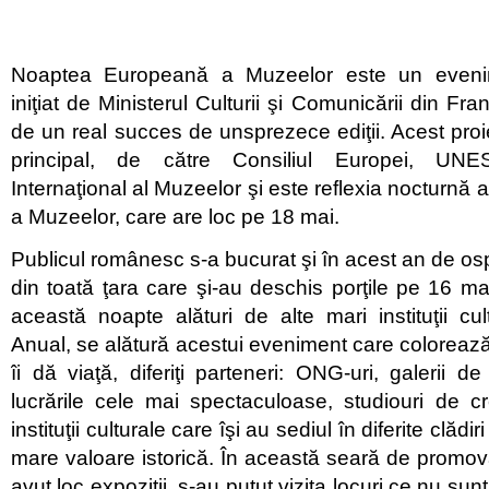
Noaptea Europeană a Muzeelor este un evenime
iniţiat de Ministerul Culturii şi Comunicării din Fr
de un real succes de unsprezece ediţii. Acest proie
principal, de către Consiliul Europei, UNE
Internaţional al Muzeelor şi este reflexia nocturnă a 
a Muzeelor, care are loc pe 18 mai.
Publicul românesc s-a bucurat şi în acest an de osp
din toată ţara care şi-au deschis porţile pe 16 ma
această noapte alături de alte mari instituţii cu
Anual, se alătură acestui eveniment care colorează
îi dă viaţă, diferiţi parteneri: ONG-uri, galerii d
lucrările cele mai spectaculoase, studiouri de cr
instituţii culturale care îşi au sediul în diferite clăd
mare valoare istorică. În această seară de promo
avut loc expoziţii, s-au putut vizita locuri ce nu su