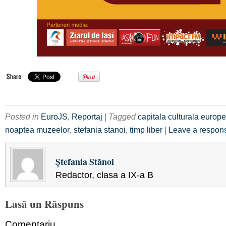
Posted in
EuroJS
,
Reportaj
| Tagged
capitala culturala europ
noaptea muzeelor
,
stefania stanoi
,
timp liber
|
Leave a respon
Ştefania Stănoi
Redactor, clasa a IX-a B
Lasă un Răspuns
Comentariu