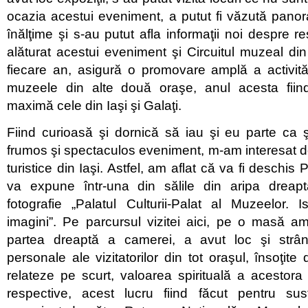
ocazia acestui eveniment, a putut fi văzută pano
înălţime şi s-au putut afla informaţii noi despre r
alăturat acestui eveniment şi Circuitul muzeal din
fiecare an, asigură o promovare amplă a activită
muzeele din alte două oraşe, anul acesta fiin
maximă cele din Iaşi şi Galaţi.
Fiind curioasă şi dornică să iau şi eu parte ca şi
frumos şi spectaculos eveniment, m-am interesat de
turistice din Iaşi. Astfel, am aflat că va fi deschis P
va expune într-una din sălile din aripa dreap
fotografie „Palatul Culturii-Palat al Muzeelor. Ist
imagini”. Pe parcursul vizitei aici, pe o masă a
partea dreaptă a camerei, a avut loc şi strâ
personale ale vizitatorilor din tot oraşul, însoţit
relateze pe scurt, valoarea spirituală a acestor
respective, acest lucru fiind făcut pentru susţ