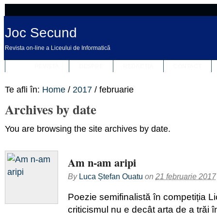
Joc Secund
Revista on-line a Liceului de Informatică
REVISTA
DESPRE
REDACȚIA
CONTACT
Te afli în:
Home
/
2017
/
februarie
Archives by date
You are browsing the site archives by date.
Am n-am aripi
By
Luca Ștefan Ouatu
on
21 februarie 2017
Poezie semifinalistă în competiția Lic
criticismul nu e decât arta de a trăi 