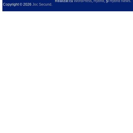
Realizat cu
WordPress
,
Hybrid
, şi
Hybrid News
.
Copyright © 2026
Joc Secund
.