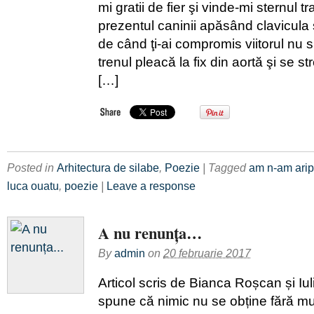
mi gratii de fier şi vinde-mi sternul t
prezentul caninii apăsând clavicula
de când ţi-ai compromis viitorul nu 
trenul pleacă la fix din aortă şi se 
[…]
Posted in
Arhitectura de silabe
,
Poezie
| Tagged
am n-am arip
luca ouatu
,
poezie
|
Leave a response
A nu renunța…
By
admin
on
20 februarie 2017
Articol scris de Bianca Roșcan și I
spune că nimic nu se obține fără mu