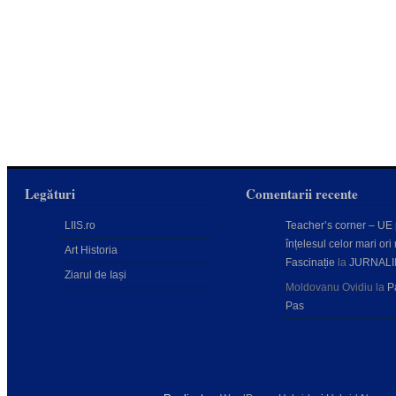
Legături
Comentarii recente
LIIS.ro
Teacher’s corner – UE
înțelesul celor mari ori 
Art Historia
Fascinație
la
JURNALI
Ziarul de Iași
Moldovanu Ovidiu
la
P
Pas