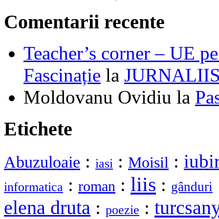
Comentarii recente
Teacher’s corner – UE pe 
Fascinație
la
JURNALII
Moldovanu Ovidiu
la
Pa
Etichete
:
:
:
iubi
Abuzuloaie
Moisil
iasi
liis
:
:
:
roman
gânduri
informatica
elena druta
turcsany
:
:
poezie