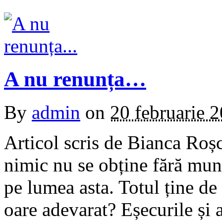
A nu renunța…
By
admin
on
20 februarie 
Articol scris de Bianca Roș
nimic nu se obține fără mun
pe lumea asta. Totul ține de 
oare adevarat? Eșecurile și 