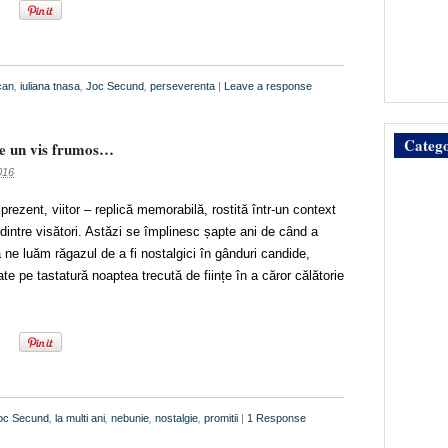
can
,
iuliana tnasa
,
Joc Secund
,
perseverenta
|
Leave a response
Catego
re un vis frumos…
016
ezent, viitor – replică memorabilă, rostită într-un context
dintre visători. Astăzi se împlinesc șapte ani de când a
ne luăm răgazul de a fi nostalgici în gânduri candide,
ate pe tastatură noaptea trecută de ființe în a căror călătorie
oc Secund
,
la multi ani
,
nebunie
,
nostalgie
,
promitii
|
1 Response