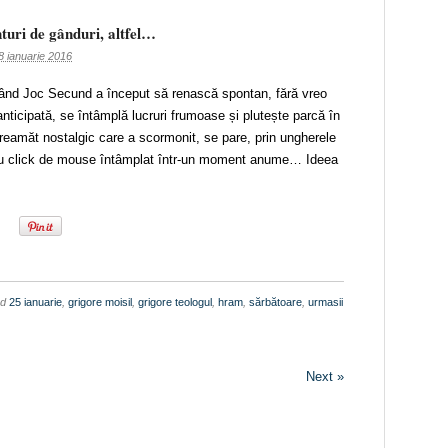
nturi de gânduri, altfel…
8 ianuarie 2016
ând Joc Secund a început să renască spontan, fără vreo
nticipată, se întâmplă lucruri frumoase și plutește parcă în
reamăt nostalgic care a scormonit, se pare, prin ungherele
plu click de mouse întâmplat într-un moment anume… Ideea
ed
25 ianuarie
,
grigore moisil
,
grigore teologul
,
hram
,
sărbătoare
,
urmasii
Next »