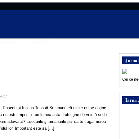
EDACȚIA
CONTACT
Jurnal
Cei ce ne
 2017
Iarna 
ca Roșcan și Iuliana Tanasă Se spune că nimic nu se obține
c nu este imposibil pe lumea asta. Totul ține de voință și de
oare adevarat? Eșecurile și amânările par să te tragă mereu
rolul lor. Important este să […]