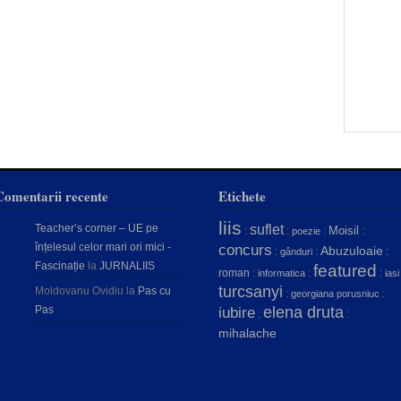
Comentarii recente
Etichete
liis
Teacher’s corner – UE pe
suflet
Moisil
:
:
:
:
poezie
înțelesul celor mari ori mici -
concurs
Abuzuloaie
:
:
:
gânduri
Fascinație
la
JURNALIIS
featured
roman
:
:
:
informatica
iasi
turcsanyi
Moldovanu Ovidiu
la
Pas cu
:
:
georgiana porusniuc
Pas
elena druta
iubire
:
:
mihalache