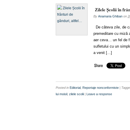
Zilele Școlii în frâ
By
Anamaria Ghiban
on
2
De câteva zile, de c
premeditare cu miză a
aer ceva… un fel de f
sufletului cu un sim
a venit […]
Posted in
Editorial
,
Reportaje nonconformiste
| Tagg
lui moisil
,
zilele scolii
|
Leave a response