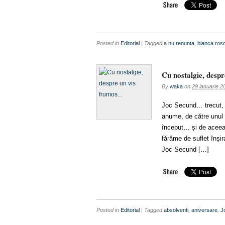
Posted in
Editorial
| Tagged
a nu renunta
,
bianca ros
Cu nostalgie, desp
By
waka
on
29 ianuarie 2
Joc Secund… trecut, pr
anume, de către unul 
început… și de aceea 
fărâme de suflet înșir
Joc Secund […]
Posted in
Editorial
| Tagged
absolventi
,
aniversare
,
J