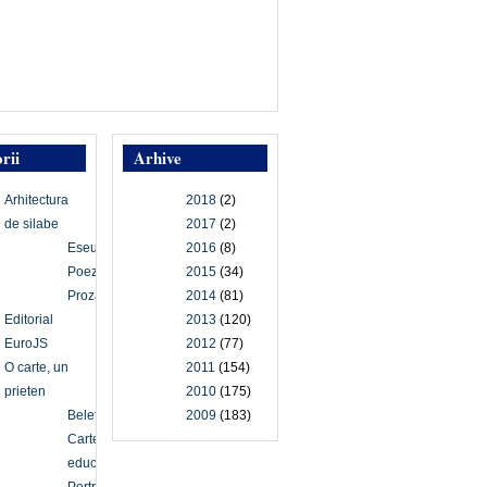
rii
Arhive
Arhitectura
2018
(2)
de silabe
2017
(2)
Eseu
2016
(8)
Poezie
2015
(34)
Proză
2014
(81)
Editorial
2013
(120)
EuroJS
2012
(77)
O carte, un
2011
(154)
prieten
2010
(175)
Beletristică
2009
(183)
Carte
educațională