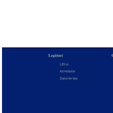
Legături
LIIS.ro
Art Historia
Ziarul de Iași