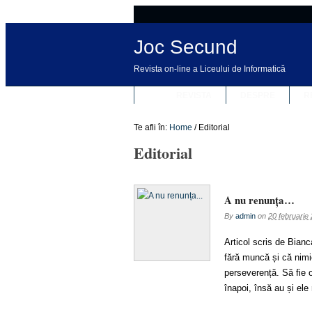
Joc Secund
Revista on-line a Liceului de Informatică
REVISTA
DESPRE
R
Te afli în:
Home
/
Editorial
Editorial
A nu renunța…
By
admin
on
20 februarie
Articol scris de Bian
fără muncă și că nimi
perseverență. Să fie 
înapoi, însă au și ele 