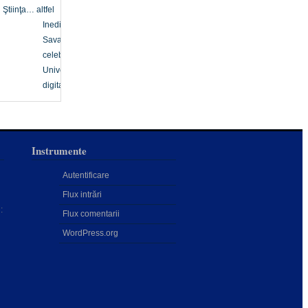
Ştiinţa… altfel
Inedit
Savanți
celebri
Univers
digital
Instrumente
Autentificare
Flux intrări
:
Flux comentarii
WordPress.org