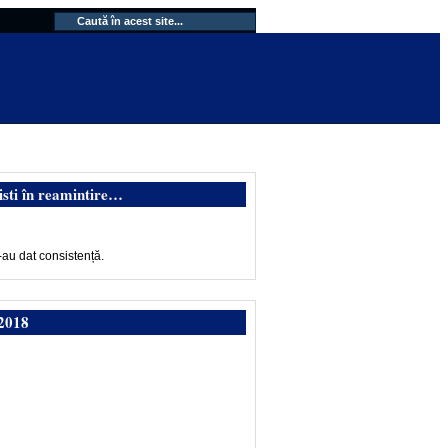
isti în reamintire…
-au dat consistență.
2018