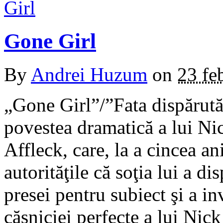
Gone Girl
By
Andrei Huzum
on
23 fe
„Gone Girl”/”Fata dispărută”
povestea dramatică a lui Ni
Affleck, care, la a cincea an
autorităţile că soţia lui a d
presei pentru subiect şi a in
căsniciei perfecte a lui Nick