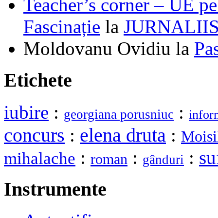
Teacher’s corner – UE pe 
Fascinație
la
JURNALII
Moldovanu Ovidiu
la
Pa
Etichete
iubire
:
:
georgiana porusniuc
infor
elena druta
concurs
:
:
Moisi
:
:
:
su
mihalache
roman
gânduri
Instrumente