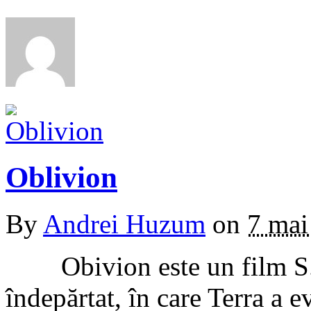
Oblivion
By
Andrei Huzum
on
7 mai
Obivion este un film S.F.
îndepărtat, în care Terra a 