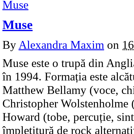
Muse
By
Alexandra Maxim
on
16
Muse este o trupă din Angl
în 1994. Formația este alcăt
Matthew Bellamy (voce, chit
Christopher Wolstenholme (
Howard (tobe, percuție, sint
împletitură de rock alternati