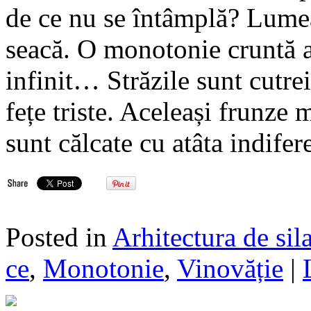
de ce nu se întâmplă? Lume
seacă. O monotonie cruntă ac
infinit… Străzile sunt cutrei
fețe triste. Aceleași frunze
sunt călcate cu atâta indifer
Posted in
Arhitectura de sil
ce
,
Monotonie
,
Vinovăție
|