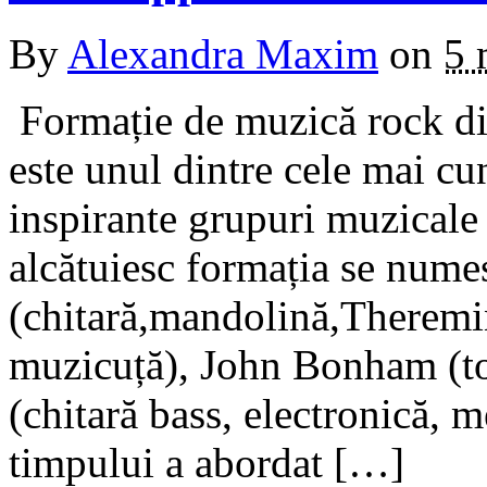
By
Alexandra Maxim
on
5 
Formație de muzică rock di
este unul dintre cele mai cu
inspirante grupuri muzicale
alcătuiesc formația se num
(chitară,mandolină,Theremin
muzicuță), John Bonham (tob
(chitară bass, electronică, 
timpului a abordat […]