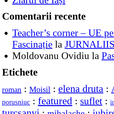
Comentarii recente
Teacher’s corner – UE pe 
Fascinație
la
JURNALII
Moldovanu Ovidiu
la
Pa
Etichete
elena druta
:
:
:
Moisil
roman
featured
:
:
suflet
:
porusniuc
i
turcsanyi
:
:
iubir
mihalache