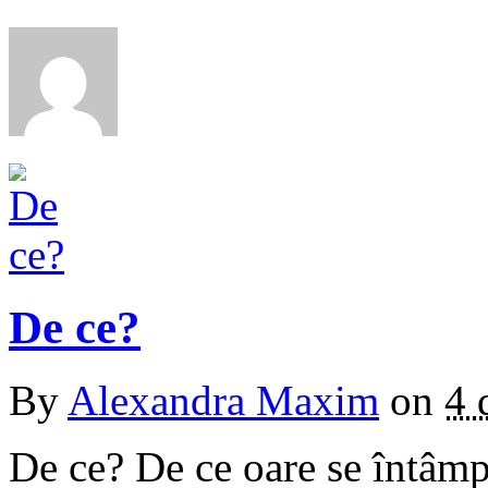
De ce?
By
Alexandra Maxim
on
4 
De ce? De ce oare se întâm