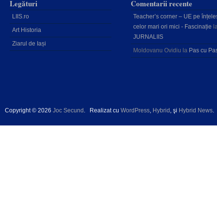
Legături
Comentarii recente
LIIS.ro
Teacher’s corner – UE pe înțele
celor mari ori mici - Fascinație
l
Art Historia
JURNALIIS
Ziarul de Iași
Moldovanu Ovidiu
la
Pas cu Pa
Copyright © 2026
Joc Secund
.
Realizat cu
WordPress
,
Hybrid
, şi
Hybrid News
.