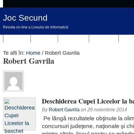
Joc Secund
Revista on-line a Liceului de Informatică
REVISTA
DESPRE
REDACȚIA
CONTACT
Te afli în:
Home
/
Robert Gavrila
Robert Gavrila
Deschiderea Cupei Liceelor la b
By
Robert Gavrila
on
26 noiembrie 2014
Pe lângă rezultatele obţinute la oli
concursuri judeţene, naţionale şi chi
printre altele, liceul nostru se mând