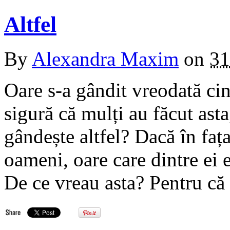
Altfel
By
Alexandra Maxim
on
31
Oare s-a gândit vreodată ci
sigură că mulți au făcut as
gândește altfel? Dacă în faț
oameni, oare care dintre ei
De ce vreau asta? Pentru că