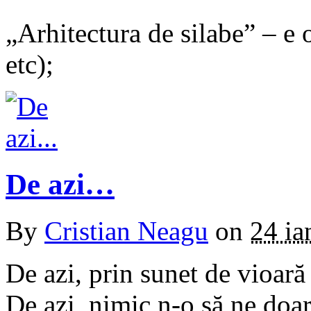
„Arhitectura de silabe” – e 
etc);
De azi…
By
Cristian Neagu
on
24 ia
De azi, prin sunet de vioar
De azi, nimic n-o să ne doar