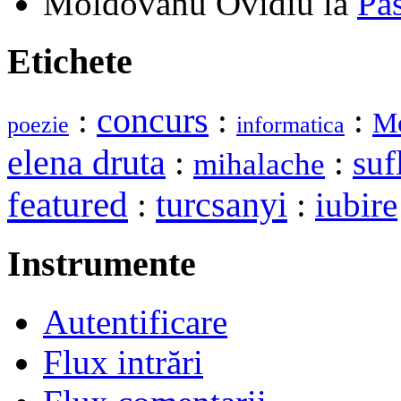
Moldovanu Ovidiu
la
Pa
Etichete
:
concurs
:
:
Mo
poezie
informatica
elena druta
:
:
suf
mihalache
featured
turcsanyi
:
:
iubire
Instrumente
Autentificare
Flux intrări