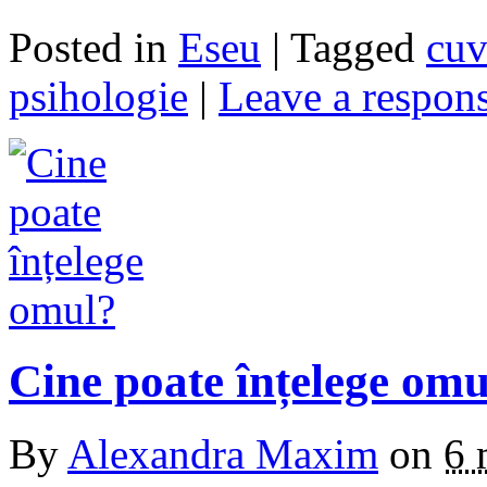
Posted in
Eseu
| Tagged
cuv
psihologie
|
Leave a respon
Cine poate înțelege omu
By
Alexandra Maxim
on
6 