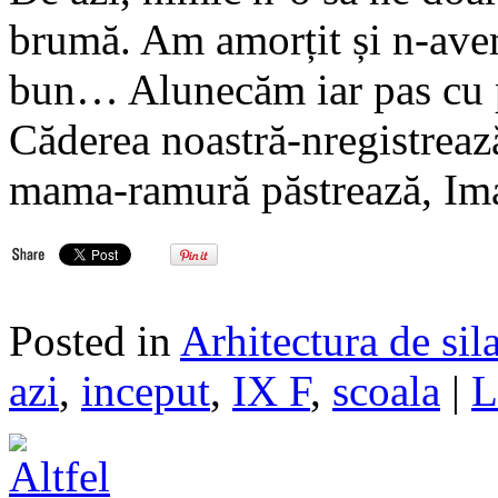
brumă. Am amorțit și n-ave
bun… Alunecăm iar pas cu 
Căderea noastră-nregistrează
mama-ramură păstrează, Im
Posted in
Arhitectura de sil
azi
,
inceput
,
IX F
,
scoala
|
L