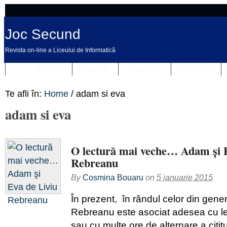
Joc Secund
Revista on-line a Liceului de Informatică
REVISTA
DESPRE
REDACȚIA
CONTACT
Te afli în:
Home
/
adam si eva
adam si eva
O lectură mai veche… Adam şi 
Rebreanu
By
Cosmina Bouaru
on
5 ianuarie 2015
În prezent, în rândul celor din gene
Rebreanu este asociat adesea cu le
sau cu multe ore de alternare a cititu