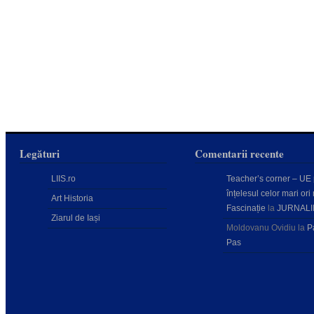
Legături
Comentarii recente
LIIS.ro
Teacher’s corner – UE
înțelesul celor mari ori 
Art Historia
Fascinație
la
JURNALI
Ziarul de Iași
Moldovanu Ovidiu
la
P
Pas