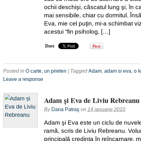
ochii deschişi, căscatul lung şi, în 
mai sensibile, chiar cu dormitul. În
Eva, mie cel puţin, mi-a schimbat v
acestui “fin psiholog, […]
Posted in
O carte, un prieten
| Tagged
Adam
,
adam si eva
,
o l
Leave a response
Adam și Eva de Liviu Rebreanu
By
Dana Patraş
on
14 ianuarie 2010
Adam şi Eva este un ciclu de nuvel
ramă, scris de Liviu Rebreanu. Volu
principală credinţa în reîncarnare,