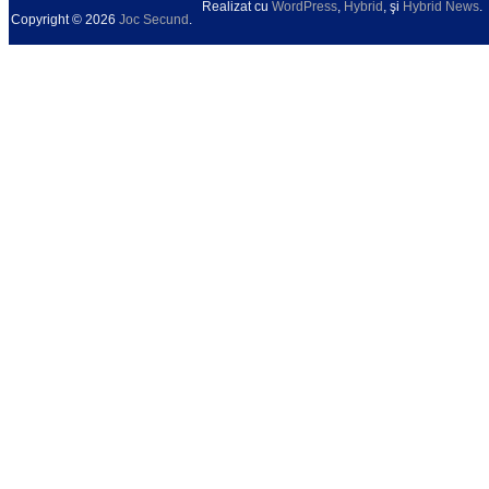
Realizat cu
WordPress
,
Hybrid
, şi
Hybrid News
.
Copyright © 2026
Joc Secund
.