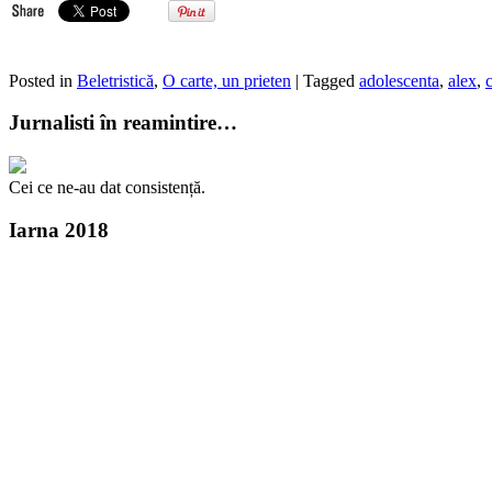
Posted in
Beletristică
,
O carte, un prieten
| Tagged
adolescenta
,
alex
,
c
Jurnalisti în reamintire…
Cei ce ne-au dat consistență.
Iarna 2018