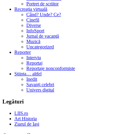
Portret de scriitor
Recreația virtuală
Când? Unde? Ce?
Cinefil
Diverse
InfoSport
Jurnal de vacanţă
Muzică
Uncategorized
Reporter
Interviu
Reportaj
Reportaje nonconformiste
Ştiinţa… altfel
Inedit
Savanți celebri
Univers digital
Legături
LIIS.ro
Art Historia
Ziarul de Iași