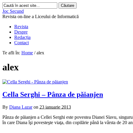
Joc Secund
Revista on-line a Liceului de Informatică
Revista
Despre
Redacția
Contact
Te afli în:
Home
/
alex
alex
Cella Serghi – Pânza de păianjen
By
Diana Lazar
on
23 ianuarie 2013
Pânza de păianjen a Cellei Serghi este povestea Dianei Slavu, singurul 
în care Diana îşi povesteşte viaţa, din copilărie până la vârsta de 20 