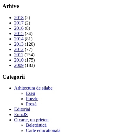
Arhive
2018
(2)
2017
(2)
2016
(8)
2015
(34)
2014
(81)
2013
(120)
2012
(77)
2011
(154)
2010
(175)
2009
(183)
Categorii
Arhitectura de silabe
Eseu
Poezie
Proză
Editorial
EuroJS
O carte, un prieten
Beletristică
Carte educațională