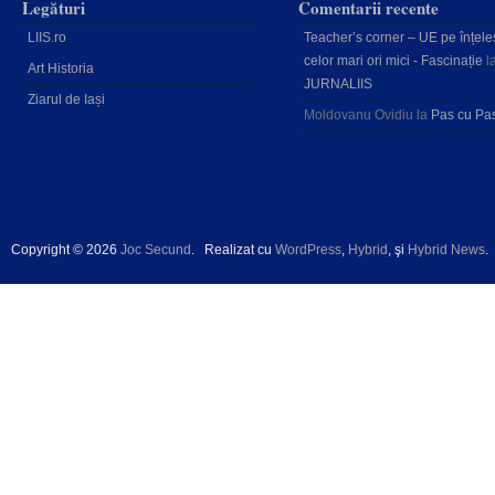
Legături
Comentarii recente
LIIS.ro
Teacher’s corner – UE pe înțele
celor mari ori mici - Fascinație
l
Art Historia
JURNALIIS
Ziarul de Iași
Moldovanu Ovidiu
la
Pas cu Pa
Copyright © 2026
Joc Secund
.
Realizat cu
WordPress
,
Hybrid
, şi
Hybrid News
.