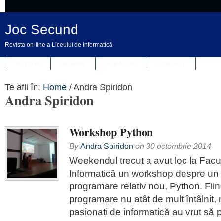
Joc Secund
Revista on-line a Liceului de Informatică
REVISTA
DESPRE
REDACȚIA
CONTACT
Te afli în:
Home
/
Andra Spiridon
Andra Spiridon
Workshop Python
By
Andra Spiridon
on
30 octombrie 2014
Weekendul trecut a avut loc la Facu
Informatică un workshop despre un 
programare relativ nou, Python. Fiin
programare nu atât de mult întâlnit, m
pasionați de informatică au vrut să p