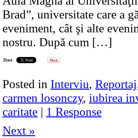
Aula Magna al Universităţii
Brad”, universitate care a gă
eveniment, cât şi alte eveni
nostru. După cum […]
Posted in
Interviu
,
Reportaj
carmen losonczy
,
iubirea in
caritate
|
1 Response
Next »