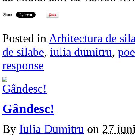
Posted in
Arhitectura de sil
de silabe
,
iulia dumitru
,
poe
response
Gândesc!
By
Iulia Dumitru
on
27 iun