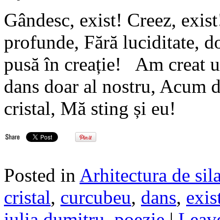
Gândesc, exist! Creez, exis
profunde, Fără luciditate, 
pusă în creație! Am creat u
dans doar al nostru, Acum d
cristal, Mă sting și eu!
Posted in
Arhitectura de sil
cristal
,
curcubeu
,
dans
,
exis
iulia dumitru
,
poezie
|
Leave