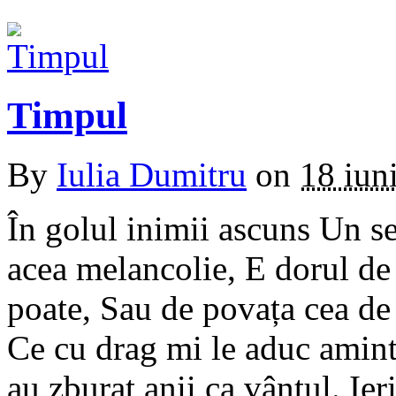
Timpul
By
Iulia Dumitru
on
18 iun
În golul inimii ascuns Un se
acea melancolie, E dorul de
poate, Sau de povața cea de 
Ce cu drag mi le aduc amint
au zburat anii ca vântul. Ie