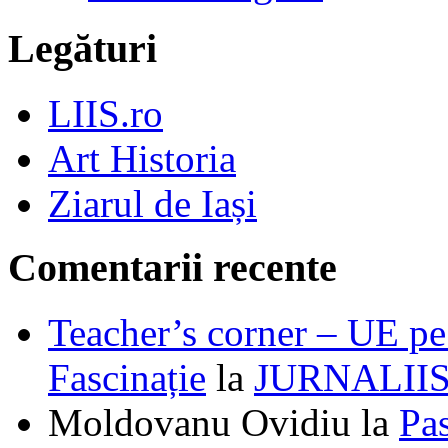
Legături
LIIS.ro
Art Historia
Ziarul de Iași
Comentarii recente
Teacher’s corner – UE pe 
Fascinație
la
JURNALII
Moldovanu Ovidiu
la
Pa