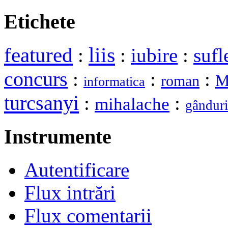
Etichete
liis
featured
:
:
iubire
:
sufl
concurs
:
:
:
M
roman
informatica
turcsanyi
:
:
mihalache
gândur
Instrumente
Autentificare
Flux intrări
Flux comentarii