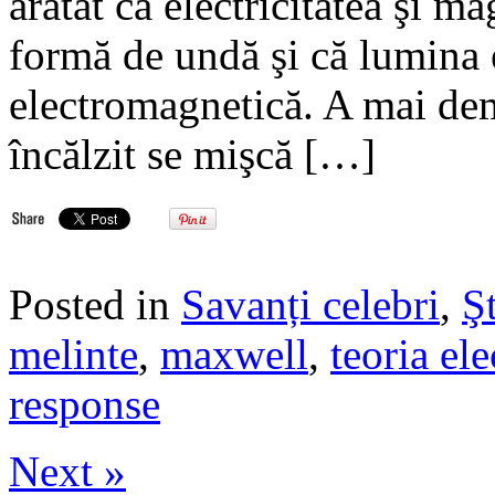
arătat că electricitatea şi 
formă de undă şi că lumina 
electromagnetică. A mai dem
încălzit se mişcă […]
Posted in
Savanți celebri
,
Şt
melinte
,
maxwell
,
teoria el
response
Next »