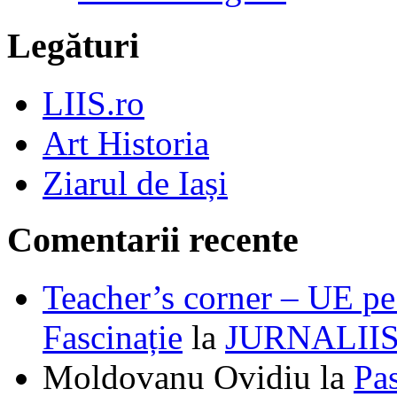
Legături
LIIS.ro
Art Historia
Ziarul de Iași
Comentarii recente
Teacher’s corner – UE pe 
Fascinație
la
JURNALII
Moldovanu Ovidiu
la
Pa