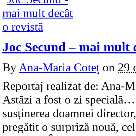
Joc Secund – mai mult d
By
Ana-Maria Coteţ
on
29 
Reportaj realizat de: Ana-M
Astăzi a fost o zi specială
susținerea doamnei directo
pregătit o surpriză nouă, ce