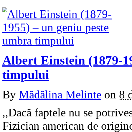
Albert Einstein (1879-1
timpului
By
Mădălina Melinte
on
8 
,,Dacă faptele nu se potrive
Fizician american de origin