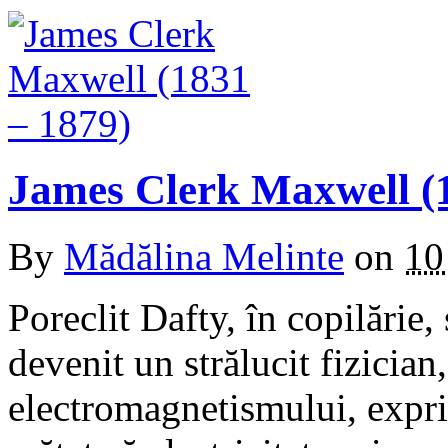
James Clerk Maxwell (
By
Mădălina Melinte
on
10
Poreclit Dafty, în copilărie
devenit un strălucit fizician
electromagnetismului, exprim