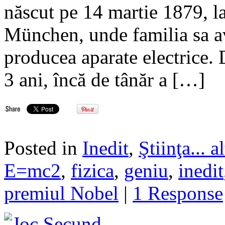
născut pe 14 martie 1879, la
München, unde familia sa a
producea aparate electrice. 
3 ani, încă de tânăr a […]
Posted in
Inedit
,
Ştiinţa... al
E=mc2
,
fizica
,
geniu
,
inedit
premiul Nobel
|
1 Response