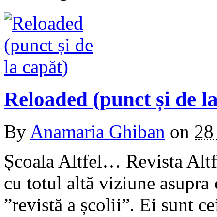
Reloaded (punct și de la
By
Anamaria Ghiban
on
28
Școala Altfel… Revista Altf
cu totul altă viziune asupra
”revistă a școlii”. Ei sunt ce