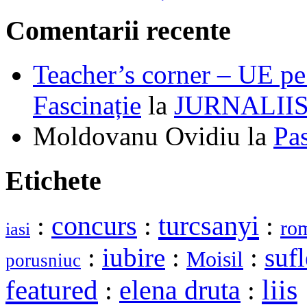
Comentarii recente
Teacher’s corner – UE pe 
Fascinație
la
JURNALII
Moldovanu Ovidiu
la
Pa
Etichete
turcsanyi
:
concurs
:
:
ro
iasi
:
iubire
:
:
sufl
Moisil
porusniuc
liis
featured
elena druta
:
: