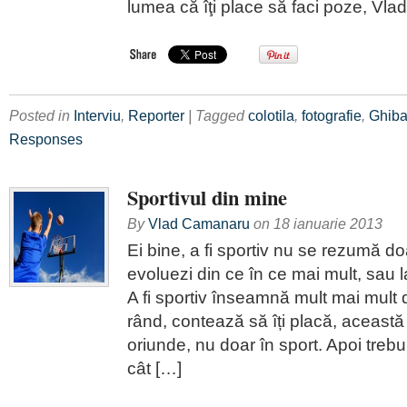
lumea că îţi place să faci poze, Vla
Posted in
Interviu
,
Reporter
| Tagged
colotila
,
fotografie
,
Ghib
Responses
Sportivul din mine
By
Vlad Camanaru
on
18 ianuarie 2013
Ei bine, a fi sportiv nu se rezumă do
evoluezi din ce în ce mai mult, sau 
A fi sportiv înseamnă mult mai mult d
rând, contează să îți placă, această
oriunde, nu doar în sport. Apoi trebu
cât […]