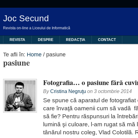
Joc Secund
Revista on-line a Liceului de Informatică
REVISTA
DESPRE
REDACȚIA
CONTACT
Te afli în:
Home
/
pasiune
pasiune
Fotografia… o pasiune fără cuvi
By
Cristina Negruţu
on
3 octombrie 2014
Se spune că aparatul de fotografiat 
care învaţă oamenii cum să vadă fă
să fie? Pentru răspunsuri la întrebăr
lumină şi culoare, l-am rugat să m
tânărul nostru coleg, Vlad Colotilă.