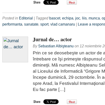
Posted in
Editorial
| Tagged
bascet
,
echipa
,
joc
,
liis
,
munca
,
o
performanta
,
sanatate
,
sport
,
vlad camanaru
|
Leave a respon
Jurnal de… actor
By
Sebastian Albişteanu
on
12 noiembrie 
Prin ce se deosebeşte un actor de 
întrebare ce îşi primeşte răspunsul 
dimineţii. Mă numesc Albişteanu Seb
al Liceului de Informatică “Grigore Moi
începe duminică, 29 octombrie. În 
spre Arad, la Festivalul Internaţiona
Eu fac parte […]