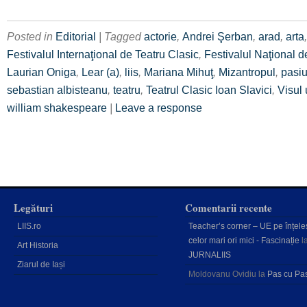
Posted in
Editorial
| Tagged
actorie
,
Andrei Şerban
,
arad
,
arta
Festivalul Internaţional de Teatru Clasic
,
Festivalul Naţional d
Laurian Oniga
,
Lear (a)
,
liis
,
Mariana Mihuţ
,
Mizantropul
,
pasi
sebastian albisteanu
,
teatru
,
Teatrul Clasic Ioan Slavici
,
Visul 
william shakespeare
|
Leave a response
Legături
Comentarii recente
LIIS.ro
Teacher’s corner – UE pe înțele
celor mari ori mici - Fascinație
l
Art Historia
JURNALIIS
Ziarul de Iași
Moldovanu Ovidiu
la
Pas cu Pa