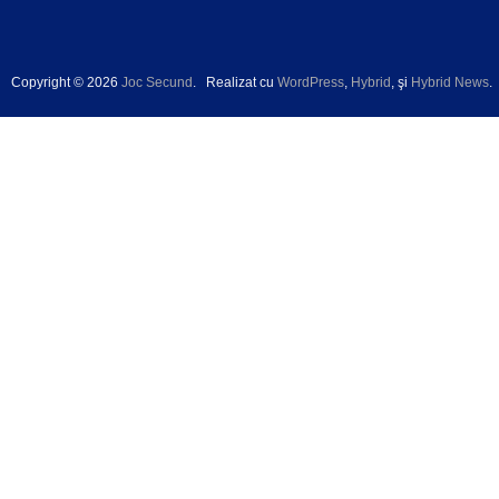
Copyright © 2026
Joc Secund
.
Realizat cu
WordPress
,
Hybrid
, şi
Hybrid News
.