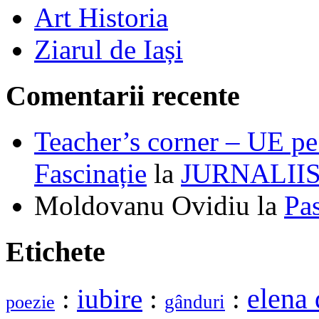
Art Historia
Ziarul de Iași
Comentarii recente
Teacher’s corner – UE pe 
Fascinație
la
JURNALII
Moldovanu Ovidiu
la
Pa
Etichete
elena 
:
iubire
:
:
gânduri
poezie