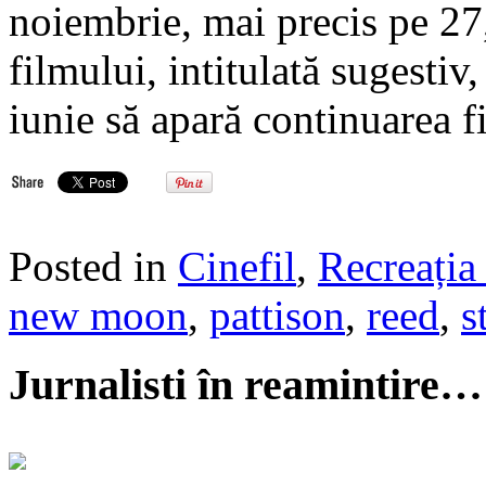
noiembrie, mai precis pe 27,
filmului, intitulată sugest
iunie să apară continuarea f
Posted in
Cinefil
,
Recreația 
new moon
,
pattison
,
reed
,
s
Jurnalisti în reamintire…