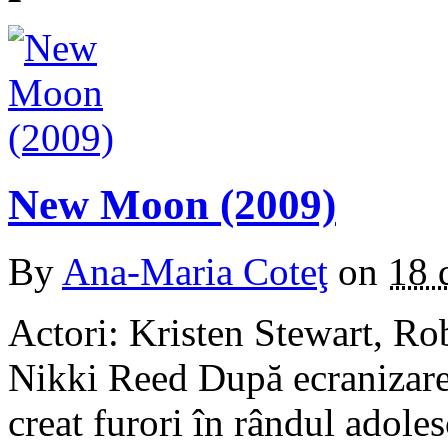
New Moon (2009)
By
Ana-Maria Coteţ
on
18 
Actori: Kristen Stewart, Rob
Nikki Reed După ecranizarea
creat furori în rândul adoles