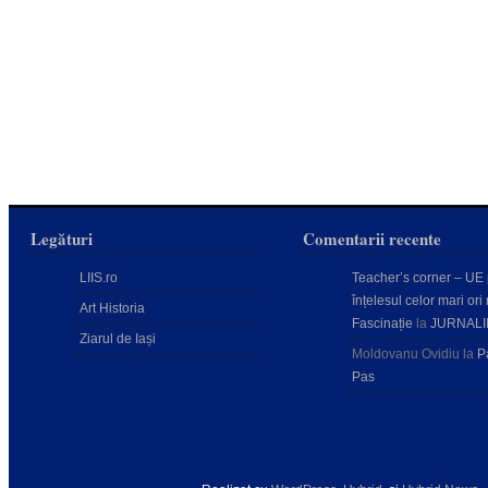
Legături
Comentarii recente
LIIS.ro
Teacher’s corner – UE
înțelesul celor mari ori 
Art Historia
Fascinație
la
JURNALI
Ziarul de Iași
Moldovanu Ovidiu
la
P
Pas