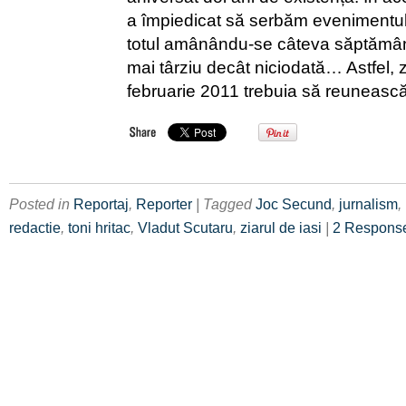
a împiedicat să serbăm evenimentul
totul amânându-se câteva săptămâni
mai târziu decât niciodată… Astfel, 
februarie 2011 trebuia să reuneasc
Posted in
Reportaj
,
Reporter
| Tagged
Joc Secund
,
jurnalism
,
redactie
,
toni hritac
,
Vladut Scutaru
,
ziarul de iasi
|
2 Respons