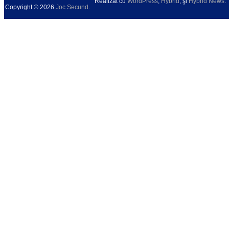
Realizat cu
WordPress
,
Hybrid
, şi
Hybrid News
.
Copyright © 2026
Joc Secund
.