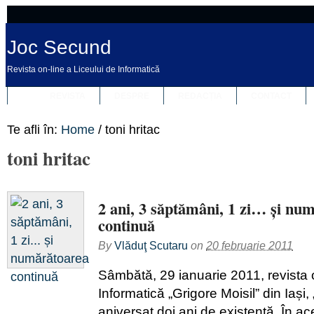
Joc Secund
Revista on-line a Liceului de Informatică
REVISTA
DESPRE
REDACȚIA
CONTACT
Te afli în:
Home
/
toni hritac
toni hritac
2 ani, 3 săptămâni, 1 zi… și nu
continuă
By
Vlăduţ Scutaru
on
20 februarie 2011
Sâmbătă, 29 ianuarie 2011, revista o
Informatică „Grigore Moisil” din Iași
aniversat doi ani de existență. În a