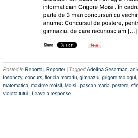
informatician Grigore Moisil. În cadr
parte de 3 mari concursuri cu vech
anume: Concursul de postere, pentru
gimnaziu, de care recunosc am […]
Posted in
Reportaj
,
Reporter
| Tagged
Adelina Seserman
,
ani
losonczy
,
concurs
,
floricia morariu
,
gimnaziu
,
grigore teologul
matematica
,
maxime moisil
,
Moisil
,
pascan maria
,
postere
,
sfi
violeta tutui
|
Leave a response