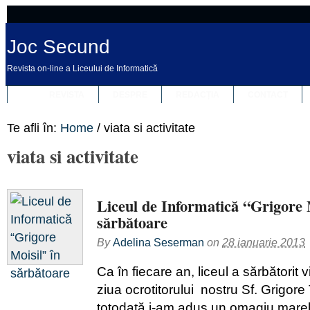
Joc Secund
Revista on-line a Liceului de Informatică
REVISTA
DESPRE
REDACȚIA
CONTACT
Te afli în:
Home
/
viata si activitate
viata si activitate
Liceul de Informatică “Grigore 
sărbătoare
By
Adelina Seserman
on
28 ianuarie 2013
Ca în fiecare an, liceul a sărbătorit v
ziua ocrotitorului nostru Sf. Grigore
totodată i-am adus un omagiu marel