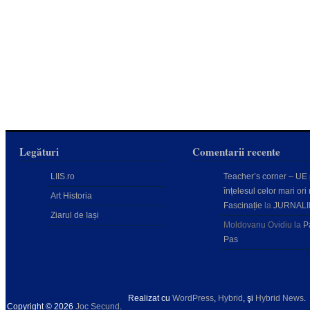
Legături
Comentarii recente
LIIS.ro
Teacher’s corner – UE
înțelesul celor mari ori 
Art Historia
Fascinație
la
JURNALI
Ziarul de Iași
Moldovanu Ovidiu
la
P
Pas
Realizat cu
WordPress
,
Hybrid
, şi
Hybrid News
.
Copyright © 2026
Joc Secund
.