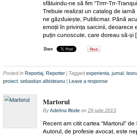
sfătuindu-ne să fim “Trrrr-Trr-Tranquil
Trebuie realizat un catalog de iarnă
ne găzduiește, Publicmar. Până ac
emoții în privința sarcinii, deoarece 
puțin cunoscute, care doreau să-și 
Posted in
Reportaj
,
Reporter
| Tagged
experienta
,
jurnal
,
leon
proiect
,
sebastian albisteanu
|
Leave a response
Martorul
By
Adelina Iftode
on
29 iulie 2013
Recent am citit cartea “Martorul” de
Autorul, de profesie avocat, este ne