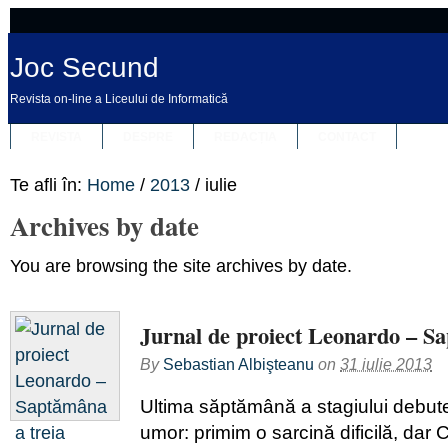
Joc Secund
Revista on-line a Liceului de Informatică
REVISTA
DESPRE
REDACȚIA
CONTACT
Te afli în:
Home
/
2013
/
iulie
Archives by date
You are browsing the site archives by date.
Jurnal de proiect Leonardo – Sa
By
Sebastian Albişteanu
on
31 iulie 2013
Ultima săptămână a stagiului debut
umor: primim o sarcină dificilă, dar C