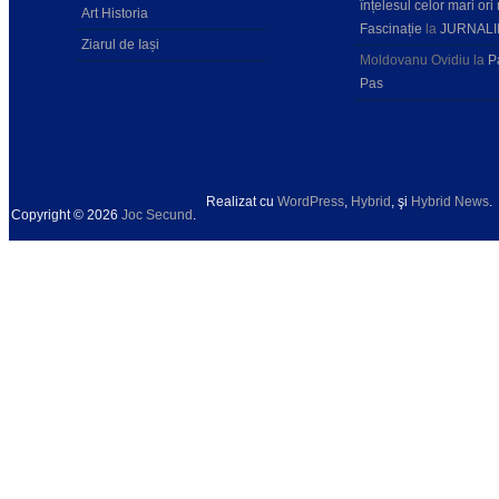
înțelesul celor mari ori 
Art Historia
Fascinație
la
JURNALI
Ziarul de Iași
Moldovanu Ovidiu
la
P
Pas
Realizat cu
WordPress
,
Hybrid
, şi
Hybrid News
.
Copyright © 2026
Joc Secund
.