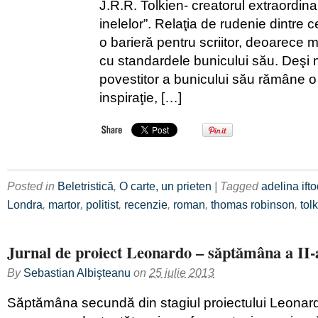
J.R.R. Tolkien- creatorul extraordinar
inelelor”. Relaţia de rudenie dintre c
o barieră pentru scriitor, deoarece
cu standardele bunicului său. Deşi 
povestitor a bunicului său rămâne o
inspiraţie, […]
Posted in
Beletristică
,
O carte, un prieten
| Tagged
adelina ift
Londra
,
martor
,
politist
,
recenzie
,
roman
,
thomas robinson
,
tol
Jurnal de proiect Leonardo – săptămâna a II-
By
Sebastian Albişteanu
on
25 iulie 2013
Săptămâna secundă din stagiul proiectului Leonar