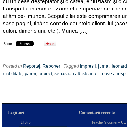
cu un ceas deșteptător și o cafea, entuziasm și o c
transportul în comun. Zâmbetul supervizoarei ne co
aflăm ce-i munca. Scopul zilei este comprimarea unu
șase pagini, ținând cont de cerințele clientului (așe
culori, dimensiuni, etc.). Munca […]
Posted in
Reportaj
,
Reporter
| Tagged
impresii
,
jurnal
,
leonar
mobilitate
,
pareri
,
proiect
,
sebastian albisteanu
|
Leave a resp
Legături
Comentarii recente
LIIS.ro
Teacher’s corner – UE