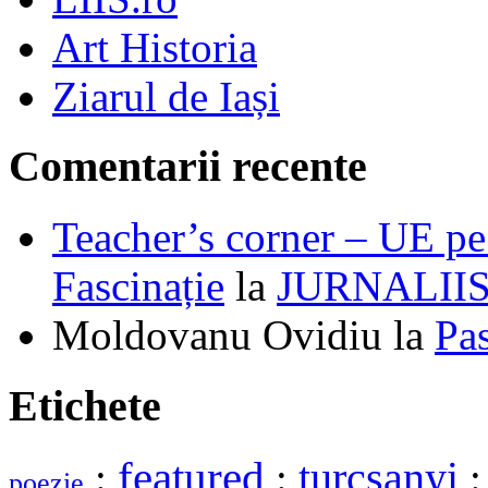
Art Historia
Ziarul de Iași
Comentarii recente
Teacher’s corner – UE pe 
Fascinație
la
JURNALII
Moldovanu Ovidiu
la
Pa
Etichete
featured
turcsanyi
:
:
poezie