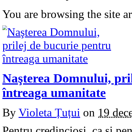
You are browsing the site ar
Naşterea Domnului, pril
întreaga umanitate
By
Violeta Țuțui
on
19 dec
Pentru credincioşi, ca şi pe