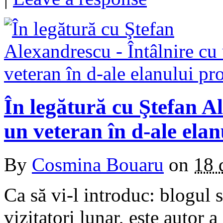
În legătură cu Ştefan A
un veteran în d-ale elan
By
Cosmina Bouaru
on
18 
Ca să vi-l introduc: blogul 
vizitatori lunar, este autor a