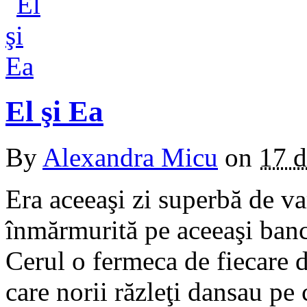
El şi Ea
By
Alexandra Micu
on
17 
Era aceeaşi zi superbă de va
înmărmurită pe aceeaşi bancă
Cerul o fermeca de fiecare d
care norii răzleţi dansau pe 