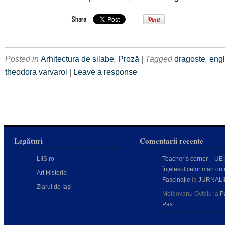
Posted in
Arhitectura de silabe
,
Proză
| Tagged
dragoste
,
eng
theodora varvaroi
|
Leave a response
Legături
Comentarii recente
LIIS.ro
Teacher’s corner – UE
înțelesul celor mari ori 
Art Historia
Fascinație
la
JURNALI
Ziarul de Iași
Moldovanu Ovidiu
la
P
Pas