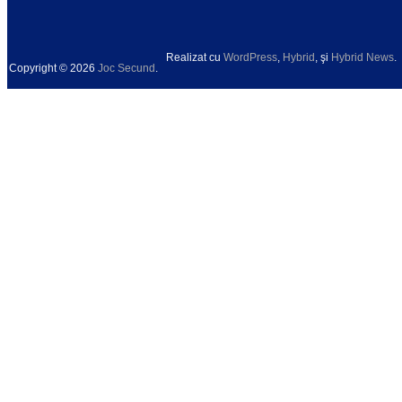
Realizat cu
WordPress
,
Hybrid
, şi
Hybrid News
.
Copyright © 2026
Joc Secund
.