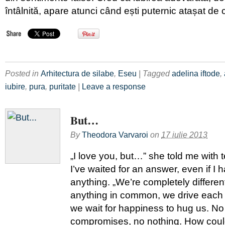
întâlnită, apare atunci când ești puternic atașat de 
Posted in
Arhitectura de silabe
,
Eseu
| Tagged
adelina iftode
,
iubire
,
pura
,
puritate
|
Leave a response
But…
By
Theodora Varvaroi
on
17 iulie 2013
„I love you, but…” she told me with t
I’ve waited for an answer, even if I 
anything. „We’re completely differen
anything in common, we drive each 
we wait for happiness to hug us. N
compromises, no nothing. How coul