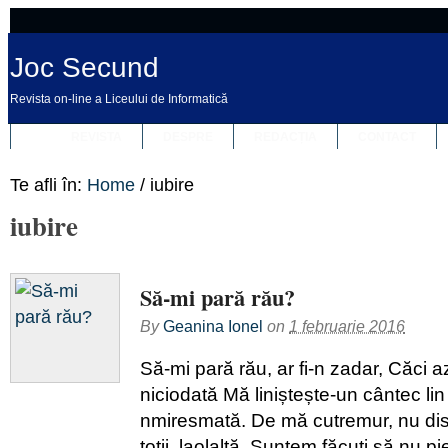
Joc Secund
Revista on-line a Liceului de Informatică
REVISTA
DESPRE
REDACȚIA
CONTACT
Te afli în:
Home
/
iubire
iubire
Să-mi pară rău?
By
Geanina Ionel
on
1 februarie 2016
Să-mi pară rău, ar fi-n zadar, Căci a
niciodată Mă liniștește-un cântec lin
nmiresmată. De mă cutremur, nu disp
toții, laolaltă, Suntem făcuți să nu pi