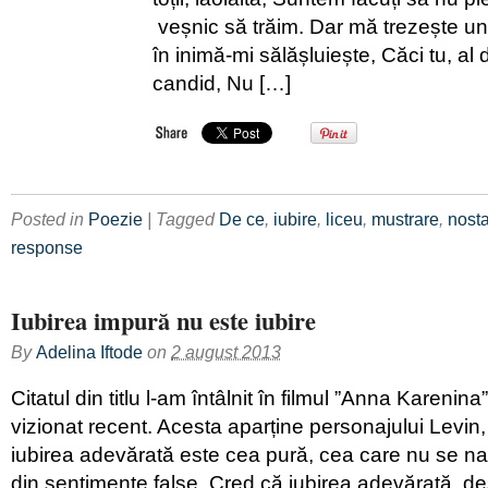
veșnic să trăim. Dar mă trezește un
în inimă-mi sălășluiește, Căci tu, al d
candid, Nu […]
Posted in
Poezie
| Tagged
De ce
,
iubire
,
liceu
,
mustrare
,
nosta
response
Iubirea impură nu este iubire
By
Adelina Iftode
on
2 august 2013
Citatul din titlu l-am întâlnit în filmul ”Anna Karenin
vizionat recent. Acesta aparține personajului Levin
iubirea adevărată este cea pură, cea care nu se n
din sentimente false. Cred că iubirea adevărată, deș