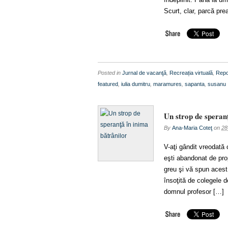
Scurt, clar, parcă pre
Posted in
Jurnal de vacanţă
,
Recreația virtuală
,
Repo
featured
,
iulia dumitru
,
maramures
,
sapanta
,
susanu
Un strop de speranţ
By
Ana-Maria Coteţ
on
28
V-aţi gândit vreodată
eşti abandonat de pro
greu şi vă spun acest
însoţită de colegele 
domnul profesor […]