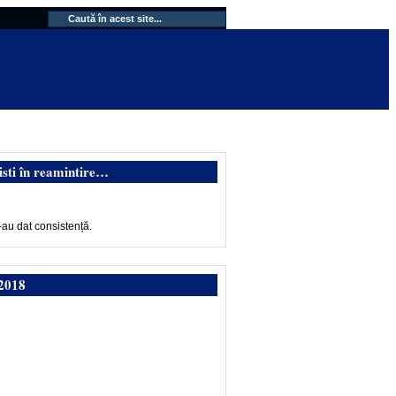
isti în reamintire…
-au dat consistență.
2018