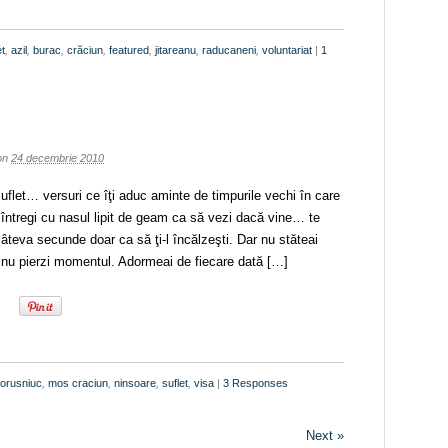
t
,
azil
,
burac
,
crăciun
,
featured
,
jitareanu
,
raducaneni
,
voluntariat
|
1
on
24 decembrie 2010
uflet… versuri ce îţi aduc aminte de timpurile vechi în care
e întregi cu nasul lipit de geam ca să vezi dacă vine… te
âteva secunde doar ca să ţi-l încălzeşti. Dar nu stăteai
ă nu pierzi momentul. Adormeai de fiecare dată […]
porusniuc
,
mos craciun
,
ninsoare
,
suflet
,
visa
|
3 Responses
Next »