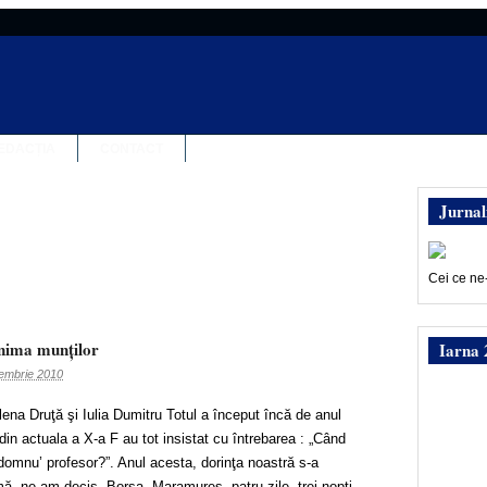
EDACȚIA
CONTACT
Jurnal
Cei ce ne
inima munţilor
Iarna 
embrie 2010
lena Druţă şi Iulia Dumitru Totul a început încă de anul
din actuala a X-a F au tot insistat cu întrebarea : „Când
omnu’ profesor?”. Anul acesta, dorinţa noastră s-a
mă, ne-am decis. Borşa, Maramureş, patru zile, trei nopţi.