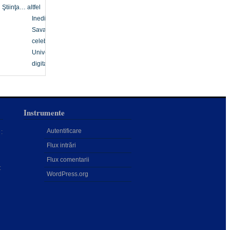
Ştiinţa… altfel
Inedit
Savanți
celebri
Univers
digital
Instrumente
Autentificare
:
Flux intrări
Flux comentarii
:
WordPress.org