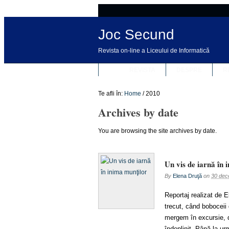
Joc Secund
Revista on-line a Liceului de Informatică
REVISTA
DESPRE
R
Te afli în:
Home
/
2010
Archives by date
You are browsing the site archives by date.
Un vis de iarnă în 
By
Elena Druţă
on
30 dec
Reportaj realizat de E
trecut, când boboceii 
mergem în excursie, d
îndeplinit. Până la ur