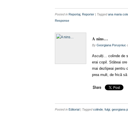
Posted in
Reportaj
,
Reporter
| Tagged
ana maria cote
Response
A nins…
By
Georgiana Porușniuc
Asculți… colinde de s
erai copil. Stăteai or
mai dezlipeai pentru c
prea mult, de frică s
Posted in
Editorial
| Tagged
colinde
,
fulgi
,
georgiana 