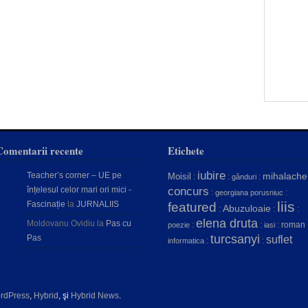
Comentarii recente
Etichete
iubire
Teacher’s corner – UE pe
mihalache
Moisil
:
:
:
gânduri
concurs
înțelesul celor mari ori mici -
:
:
georgiana porusniuc
liis
Fascinație
la
JURNALIIS
featured
Abuzuloaie
:
:
:
elena druta
Moldovanu Ovidiu
la
Pas cu
:
:
:
roman
poezie
iasi
turcsanyi
Pas
suflet
:
:
informatica
rdPress
,
Hybrid
, şi
Hybrid News
.