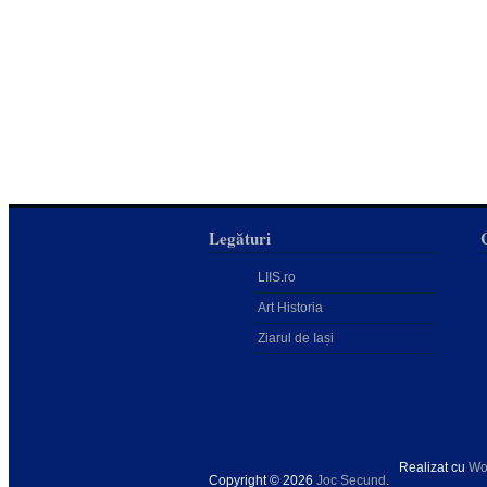
Legături
LIIS.ro
Art Historia
Ziarul de Iași
Realizat cu
Wo
Copyright © 2026
Joc Secund
.