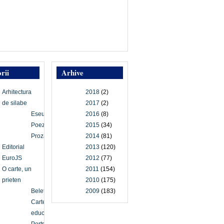
rii
Arhive
Arhitectura
2018
(2)
de silabe
2017
(2)
Eseu
2016
(8)
Poezie
2015
(34)
Proză
2014
(81)
Editorial
2013
(120)
EuroJS
2012
(77)
O carte, un
2011
(154)
prieten
2010
(175)
Beletristică
2009
(183)
Carte
educațională