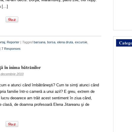
a […]
Catego
rtaj
,
Reporter
| Tagged
barsana
,
borsa
,
elena druta
,
excursie
,
|
7 Responses
ă în inima bătrânilor
 decembrie 2010
 cum e atunci când îmbătrâneşti? Cum te simţi atunci când
pria familie într-o cameră a unui azil? E greu, extrem de
 lucru deoarece am trăit acest sentiment în ziua când,
de clasă, de doamna profesoară Elena Jitareanu şi de