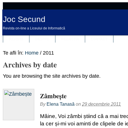
Joc Secund
Revista on-line a Liceului de Informatică
REVISTA
DESPRE
REDACȚIA
CONTACT
Te afli în:
Home
/
2011
Archives by date
You are browsing the site archives by date.
Zâmbește
By
Elena Tanasă
on
29 decembrie 2011
Mâine, Voi zâmbi știind că a mai trec
la cer și-mi voi aminti de clipele de ie