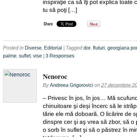
inspiraţie ca să îţi pot explica toate 
tu să poţi […]
Posted in
Diverse
,
Editorial
| Tagged
dor
,
fluturi
,
georgiana po
palme
,
suflet
,
vise
|
3 Responses
Nenoroc
By
Andreea Grigorovici
on
27 decembrie 2
– Privesc în jos, în jos… Mă scufund 
chinuitoare şi deşi încerc să le stră
tărie ele mă doboară. O licărire de 
dinspre cer şi aş vrea să zbor, să o 
o sorb în suflet şi să o păstrez în m