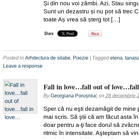
Și din nou voi zâmbi. Azi, Stau singu
Sunt un dezastru și nu pot să trec 
toate Aș vrea să șterg tot […]
Posted in
Arhitectura de silabe
,
Poezie
| Tagged
elena
,
tanas
Leave a response
Fall in love…fall out of love…fal
By
Georgiana Porușniuc
on
28 decembrie 
Sper că nu eşti dezamăgit de mine 
mai scris. Să ştii că am făcut asta î
doar pentru a-ţi face dorul să zvâc
ritmic în intensitate. Aşteptam să v