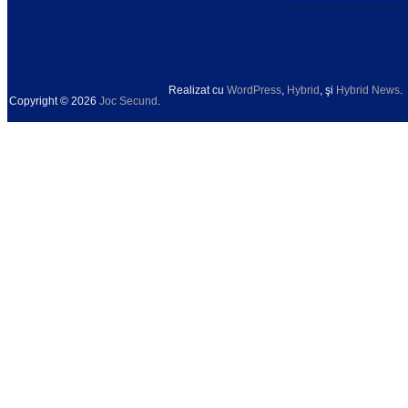
Realizat cu
WordPress
,
Hybrid
, şi
Hybrid News
.
Copyright © 2026
Joc Secund
.