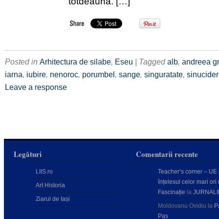
totdeauna. […]
Posted in
Arhitectura de silabe
,
Eseu
| Tagged
alb
,
andreea gr
iarna
,
iubire
,
nenoroc
,
porumbel
,
sange
,
singuratate
,
sinucide
Leave a response
Legături
Comentarii recente
LIIS.ro
Teacher’s corner – UE
înțelesul celor mari ori 
Art Historia
Fascinație
la
JURNALI
Ziarul de Iași
Moldovanu Ovidiu
la
P
Pas