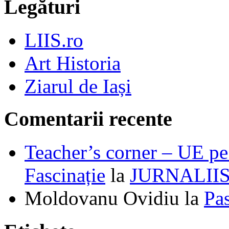
Legături
LIIS.ro
Art Historia
Ziarul de Iași
Comentarii recente
Teacher’s corner – UE pe 
Fascinație
la
JURNALII
Moldovanu Ovidiu
la
Pa