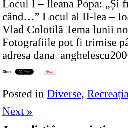
Locul I – Ileana Popa: „Și f
când…” Locul al II-lea – Io
Vlad Colotilă Tema lunii 
Fotografiile pot fi trimise 
adresa dana_anghelescu20
Posted in
Diverse
,
Recreația
Next »