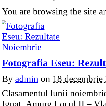
You are browsing the site ar
Fotografia Eseu: Rezul
By
admin
on
18 decembrie
Clasamentul lunii noiembri
Ignat, Amurg Locul II – Vla