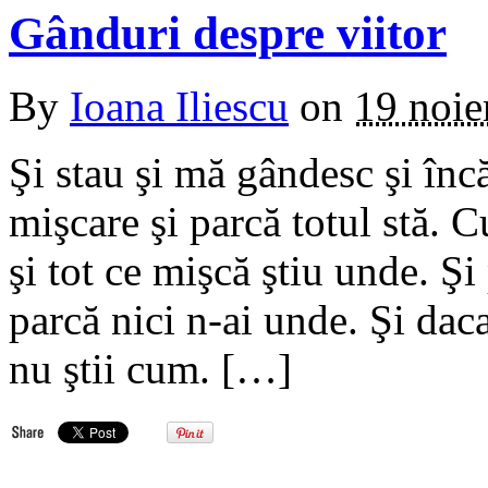
Gânduri despre viitor
By
Ioana Iliescu
on
19 noi
Şi stau şi mă gândesc şi încă
mişcare şi parcă totul stă. 
şi tot ce mişcă ştiu unde. Şi
parcă nici n-ai unde. Şi daca
nu ştii cum. […]