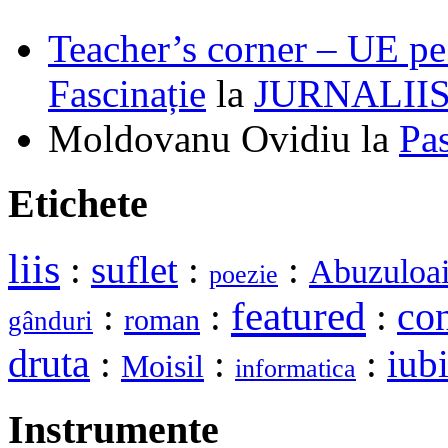
Teacher’s corner – UE pe 
Fascinație
la
JURNALII
Moldovanu Ovidiu
la
Pa
Etichete
liis
:
suflet
:
:
Abuzuloa
poezie
featured
:
:
:
co
roman
gânduri
druta
:
:
:
iub
Moisil
informatica
Instrumente